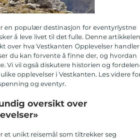
r en populær destinasjon for eventyrlystne
 å leve livet til det fulle. Denne artikkele
ikt over hva Vestkanten Opplevelser handler
ser du kan forvente å finne der, og hvordan
re. Vi vil også diskutere historien og fordele
like opplevelser i Vestkanten. Les videre fo
spenning og eventyr.
undig oversikt over
evelser»
 et unikt reisemål som tiltrekker seg