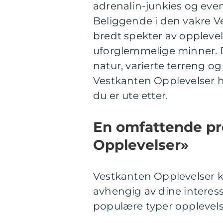
adrenalin-junkies og eve
Beliggende i den vakre V
bredt spekter av opplevel
uforglemmelige minner. D
natur, varierte terreng o
Vestkanten Opplevelser ha
du er ute etter.
En omfattende pr
Opplevelser»
Vestkanten Opplevelser ka
avhengig av dine interess
populære typer opplevelse