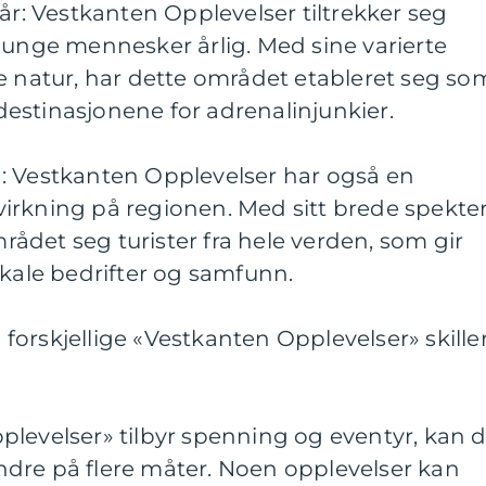
 år: Vestkanten Opplevelser tiltrekker seg
 unge mennesker årlig. Med sine varierte
e natur, har dette området etableret seg so
estinasjonene for adrenalinjunkier.
: Vestkanten Opplevelser har også en
irkning på regionen. Med sitt brede spekte
området seg turister fra hele verden, som gir
okale bedrifter og samfunn.
orskjellige «Vestkanten Opplevelser» skille
plevelser» tilbyr spenning og eventyr, kan 
randre på flere måter. Noen opplevelser kan