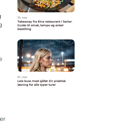
g
10. nov
Takeaway fra Kina restaurant i Sartor:
g
Guide til smak, tempo og enkel
bestilling
e
01. nov
Leie buss med sjåfør: En praktisk
løsning for alle typer turer
er