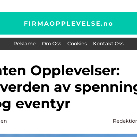
FIRMAOPPLEVELSE.
no
Reklame
Om Oss
Cookies
Kontakt Oss
 verden av spennin
og eventyr
sen
Redaktio