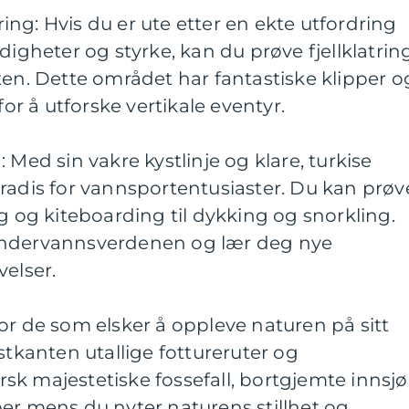
ering: Hvis du er ute etter en ekte utfordring
digheter og styrke, kan du prøve fjellklatrin
ten. Dette området har fantastiske klipper o
for å utforske vertikale eventyr.
 Med sin vakre kystlinje og klare, turkise
radis for vannsportentusiaster. Du kan prøv
ng og kiteboarding til dykking og snorkling.
undervannsverdenen og lær deg nye
velser.
or de som elsker å oppleve naturen på sitt
stkanten utallige fottureruter og
k majestetiske fossefall, bortgjemte innsjø
er mens du nyter naturens stillhet og