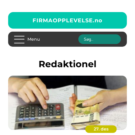
FIRMAOPPLEVELSE.
no
Menu
redaktionel
27. des