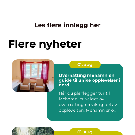
Les flere innlegg her
Flere nyheter
01. aug
Overnatting mehamn en
guide til unike opplevelser i
nord
Når du planlegger tur til
Mehamn, er valget av
overnatting en viktig del av
opplevelsen. Mehamn er e...
01. aug