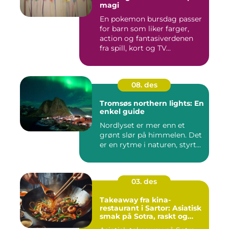
magi
En pokemon bursdag passer
for barn som liker farger,
action og fantasiverdenen
fra spill, kort og TV...
08. des
Tromsøs northern lights: En
enkel guide
Nordlyset er mer enn et
grønt slør på himmelen. Det
er en rytme i naturen, styrt...
03. des
Takeaway fra kina-
restaurant i Sartor: Asiatisk
smak på Sotra, raskt og
enkelt