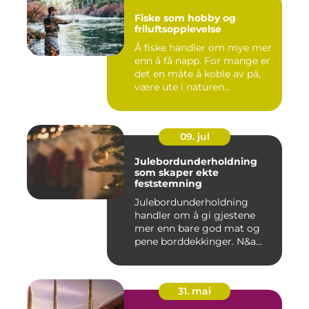
Fiske som hobby og
friluftsopplevelse
Å fiske handler om mye mer
enn å få napp. For mange er
det en måte å koble av på,
være ute i naturen...
09. jul
Julebordunderholdning
som skaper ekte
feststemning
Julebordunderholdning
handler om å gi gjestene
mer enn bare god mat og
pene borddekkinger. N&a...
31. mai