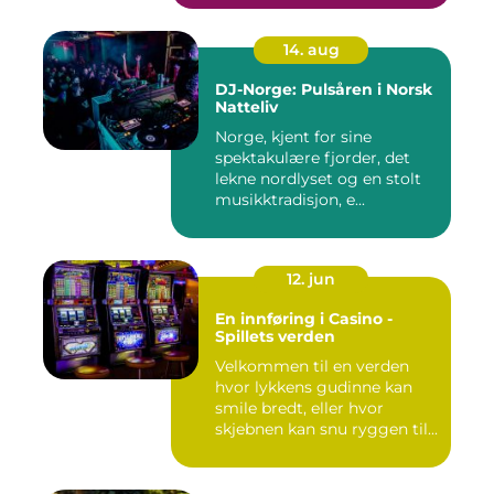
14. aug
DJ-Norge: Pulsåren i Norsk
Natteliv
Norge, kjent for sine
spektakulære fjorder, det
lekne nordlyset og en stolt
musikktradisjon, e...
12. jun
En innføring i Casino -
Spillets verden
Velkommen til en verden
hvor lykkens gudinne kan
smile bredt, eller hvor
skjebnen kan snu ryggen til...