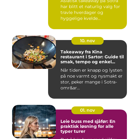
Asiatisk takeaway på Sotra
har blitt et naturlig valg for
travle hverdager og
hyggelige kvelde...
10. nov
Takeaway fra Kina
restaurant i Sartor: Guide til
smak, tempo og enkel
bestilling
Når tiden er knapp og lysten
på noe varmt og nysmakt er
stor, peker mange i Sotra-
omr&ar...
01. nov
Leie buss med sjåfør: En
praktisk løsning for alle
typer turer