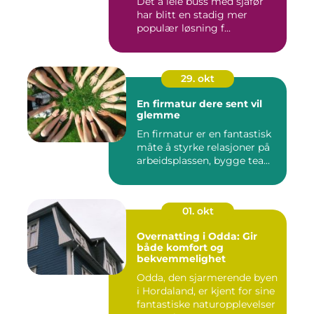
Det å leie buss med sjåfør
har blitt en stadig mer
populær løsning f...
29. okt
En firmatur dere sent vil
glemme
En firmatur er en fantastisk
måte å styrke relasjoner på
arbeidsplassen, bygge tea...
01. okt
Overnatting i Odda: Gir
både komfort og
bekvemmelighet
Odda, den sjarmerende byen
i Hordaland, er kjent for sine
fantastiske naturopplevelser