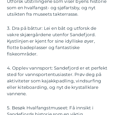
Utforsk utstillingene som viser byens historie
som en hvalfangst- og sjøfartsby, og nyt
utsikten fra museets takterrasse.
3. Dra på båttur: Lei en båt og utforsk de
vakre skjærgårdene utenfor Sandefjord.
Kystlinjen er kjent for sine idylliske øyer,
flotte badeplasser og fantastiske
fiskeområder.
4. Opplev vannsport: Sandefjord er et perfekt
sted for vannsportentusiaster. Prøv deg på
aktiviteter som kajakkpadling, vindsurfing
eller kiteboarding, og nyt de krystallklare
vannene.
5. Besøk Hvalfangstmuseet: Få innsikt i
Sandefjords historie som en viktig