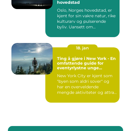
hovedstad
Oslo, Norges hovedstad, er
kjent for sin vakre natur, rike
kulturarv og pulserende
byliv. Uansett om...
18. jan
Ting å gjøre i New York - En
omfattende guide for
eventyrlystne unge
mennesker
New York City er kjent som
"byen som aldri sover" og
har en overveldende
mengde aktiviteter og attra...