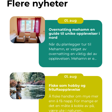
Flere nyheter
01. aug
Overnatting mehamn en
guide til unike opplevelser i
nord
Når du planlegger tur til
Mehamn, er valget av
overnatting en viktig del av
opplevelsen. Mehamn er e...
01. aug
Fiske som hobby og
friluftsopplevelse
Å fiske handler om mye mer
enn å få napp. For mange er
det en måte å koble av på,
være ute i naturen...