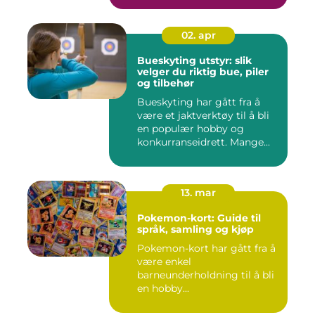
02. apr
Bueskyting utstyr: slik
velger du riktig bue, piler
og tilbehør
Bueskyting har gått fra å
være et jaktverktøy til å bli
en populær hobby og
konkurranseidrett. Mange...
13. mar
Pokemon-kort: Guide til
språk, samling og kjøp
Pokemon-kort har gått fra å
være enkel
barneunderholdning til å bli
en hobby...