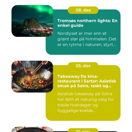
08. des
Tromsøs northern lights: En
enkel guide
Nordlyset er mer enn et
grønt slør på himmelen. Det
er en rytme i naturen, styrt...
03. des
Takeaway fra kina-
restaurant i Sartor: Asiatisk
smak på Sotra, raskt og
enkelt
Asiatisk takeaway på Sotra
har blitt et naturlig valg for
travle hverdager og
hyggelige kvelde...
10. nov