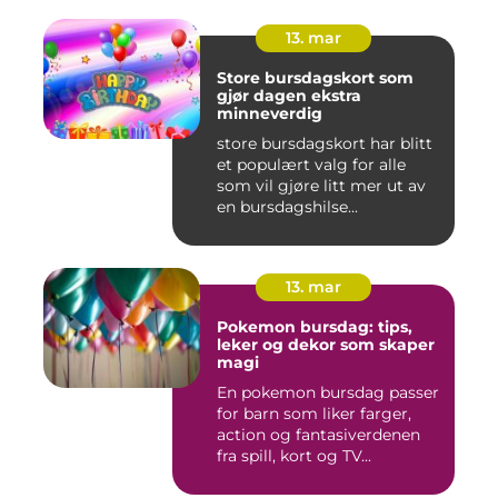
13. mar
Store bursdagskort som
gjør dagen ekstra
minneverdig
store bursdagskort har blitt
et populært valg for alle
som vil gjøre litt mer ut av
en bursdagshilse...
13. mar
Pokemon bursdag: tips,
leker og dekor som skaper
magi
En pokemon bursdag passer
for barn som liker farger,
action og fantasiverdenen
fra spill, kort og TV...