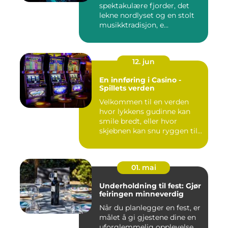
spektakulære fjorder, det
lekne nordlyset og en stolt
musikktradisjon, e...
12. jun
En innføring i Casino -
Spillets verden
Velkommen til en verden
hvor lykkens gudinne kan
smile bredt, eller hvor
skjebnen kan snu ryggen til...
01. mai
Underholdning til fest: Gjør
feiringen minneverdig
Når du planlegger en fest, er
målet å gi gjestene dine en
uforglemmelig opplevelse...