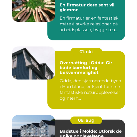
En firmatur dere sent vil
glemme
En firmatur er en fantastisk
måte å styrke relasjoner på
arbeidsplassen, bygge tea...
01. okt
Overnatting i Odda: Gir
både komfort og
bekvemmelighet
Odda, den sjarmerende byen
i Hordaland, er kjent for sine
fantastiske naturopplevelser
og nærh...
08. aug
Badstue i Molde: Utforsk de
unike opplevelsene