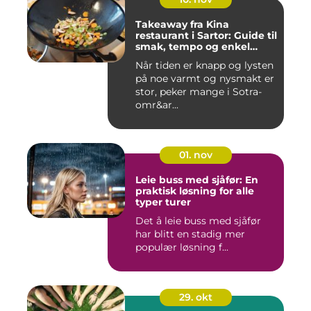
Takeaway fra Kina
restaurant i Sartor: Guide til
smak, tempo og enkel
bestilling
Når tiden er knapp og lysten
på noe varmt og nysmakt er
stor, peker mange i Sotra-
omr&ar...
01. nov
Leie buss med sjåfør: En
praktisk løsning for alle
typer turer
Det å leie buss med sjåfør
har blitt en stadig mer
populær løsning f...
29. okt