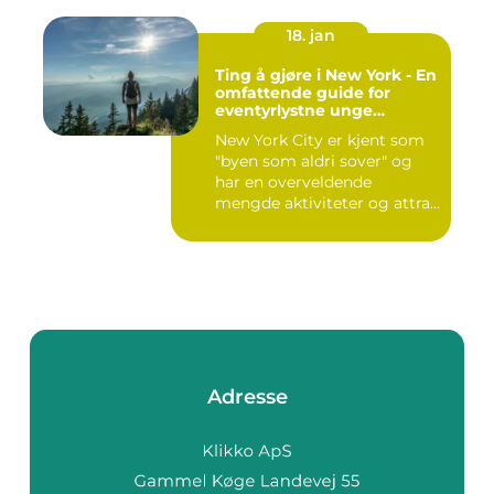
18. jan
Ting å gjøre i New York - En
omfattende guide for
eventyrlystne unge
mennesker
New York City er kjent som
"byen som aldri sover" og
har en overveldende
mengde aktiviteter og attra...
Adresse