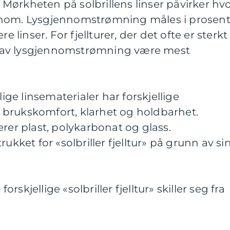
Mørkheten på solbrillens linser påvirker hv
nnom. Lysgjennomstrømning måles i prosent
e linser. For fjellturer, der det ofte er sterkt
ed lav lysgjennomstrømning være mest
lige linsematerialer har forskjellige
brukskomfort, klarhet og holdbarhet.
erer plast, polykarbonat og glass.
ukket for «solbriller fjelltur» på grunn av si
skjellige «solbriller fjelltur» skiller seg fra