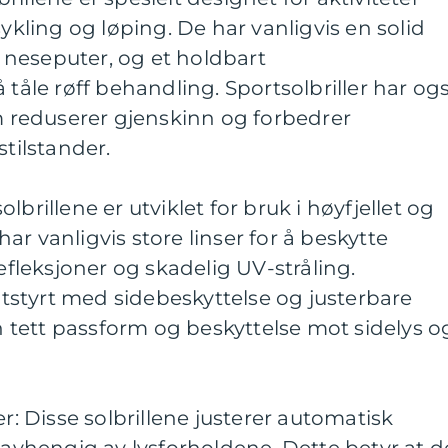
sykling og løping. De har vanligvis en solid
neseputer, og et holdbart
 tåle røff behandling. Sportsolbriller har og
om reduserer gjenskinn og forbedrer
stilstander.
 solbrillene er utviklet for bruk i høyfjellet og
r vanligvis store linser for å beskytte
leksjoner og skadelig UV-stråling.
 utstyrt med sidebeskyttelse og justerbare
en tett passform og beskyttelse mot sidelys o
er: Disse solbrillene justerer automatisk