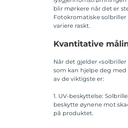
lysgjennomstrømningen av
blir mørkere når det er ste
Fotokromatiske solbriller 
variere raskt.
Kvantitative målin
Når det gjelder «solbriller 
som kan hjelpe deg med å v
av de viktigste er:
1. UV-beskyttelse: Solbrill
beskytte øynene mot skade
på produktet.