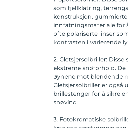
som fjellklatring, terreng
konstruksjon, gummierte 
innfatningsmateriale for å
ofte polariserte linser s
kontrasten i varierende ly
2. Gletsjersolbriller: Disse
ekstreme snøforhold. De ha
øynene mot blendende ref
Gletsjersolbriller er også
brillestenger for å sikre 
snøvind.
3. Fotokromatiske solbrill