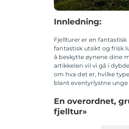
Innledning:
Fjellturer er en fantasti
fantastisk utsikt og frisk l
å beskytte øynene dine mot
artikkelen vil vi gå i dybd
om hva det er, hvilke ty
blant eventyrlystne ung
En overordnet, gru
fjelltur»