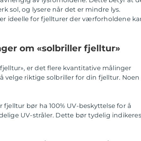
hengig av lysforholdene. Dette betyr at d
rk sol, og lysere når det er mindre lys.
er ideelle for fjellturer der værforholdene k
ger om «solbriller fjelltur»
fjelltur», er det flere kvantitative målinger
elge riktige solbriller for din fjelltur. Noen
er fjelltur bør ha 100% UV-beskyttelse for å
lige UV-stråler. Dette bør tydelig indikere