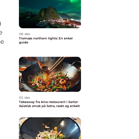
g
e
08. des
Tromsøs northern lights: En enkel
le
guide
03. des
Takeaway fra kina-restaurant i Sartor:
Asiatisk smak på Sotra, raskt og enkelt