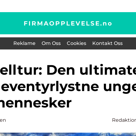
FIRMAOPPLEVELSE.
no
Reklame
Om Oss
Cookies
Kontakt Oss
 eventyrlystne ung
ennesker
sen
Redaktio