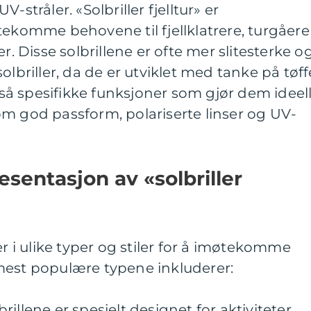
-stråler. «Solbriller fjelltur» er
tekomme behovene til fjellklatrere, turgåere
r. Disse solbrillene er ofte mer slitesterke o
olbriller, da de er utviklet med tanke på tøff
også spesifikke funksjoner som gjør dem ideel
, som god passform, polariserte linser og UV-
sentasjon av «solbriller
er i ulike typer og stiler for å imøtekomme
mest populære typene inkluderer:
lbrillene er spesielt designet for aktiviteter