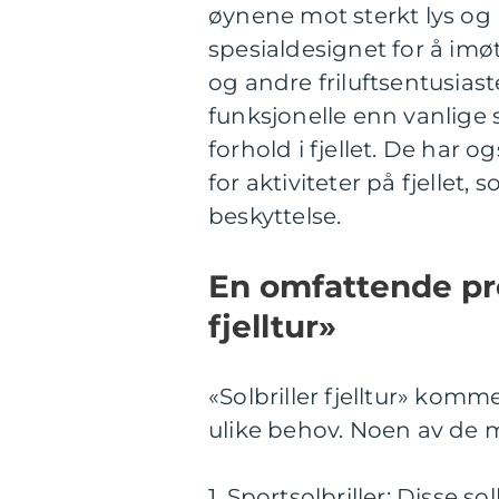
øynene mot sterkt lys og UV
spesialdesignet for å imø
og andre friluftsentusiaste
funksjonelle enn vanlige s
forhold i fjellet. De har 
for aktiviteter på fjellet
beskyttelse.
En omfattende pre
fjelltur»
«Solbriller fjelltur» komm
ulike behov. Noen av de 
1. Sportsolbriller: Disse so