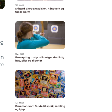
31. mai
Skigard gjerde: tradisjon, håndverk og
tidløs sjarm
ig
02. apr
on
Bueskyting utstyr: slik velger du riktig
bue, piler og tilbehør
re
13. mar
Pokemon-kort: Guide til språk, samling
og kjøp