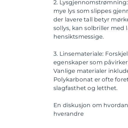
2. Lysgjennomstrømning: 
mye lys som slippes gje
der lavere tall betyr mørker
sollys, kan solbriller m
hensiktsmessige.
3. Linsemateriale: Forskjel
egenskaper som påvirker 
Vanlige materialer inklud
Polykarbonat er ofte foretr
slagfasthet og letthet.
En diskusjon om hvordan for
hverandre