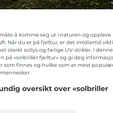
sk måte å komme seg ut i naturen og oppleve
uft. Når du er på fjelltur, er det imidlertid vikt
 sterkt sollys og farlige UV-stråler. I denne
en på «solbriller fjelltur» og gi deg informasj
per som finnes og hvilke som er mest populæ
e mennesker.
ndig oversikt over «solbriller