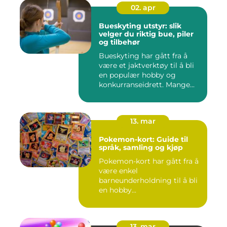
02. apr
Bueskyting utstyr: slik
velger du riktig bue, piler
og tilbehør
Bueskyting har gått fra å
være et jaktverktøy til å bli
en populær hobby og
konkurranseidrett. Mange...
13. mar
Pokemon-kort: Guide til
språk, samling og kjøp
Pokemon-kort har gått fra å
være enkel
barneunderholdning til å bli
en hobby...
13. mar