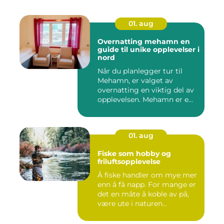
01. aug
Overnatting mehamn en
guide til unike opplevelser i
nord
Når du planlegger tur til
Mehamn, er valget av
overnatting en viktig del av
opplevelsen. Mehamn er e...
01. aug
Fiske som hobby og
friluftsopplevelse
Å fiske handler om mye mer
enn å få napp. For mange er
det en måte å koble av på,
være ute i naturen...