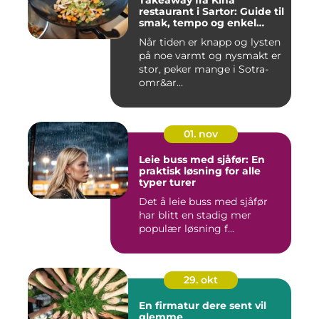
Takeaway fra Kina
restaurant i Sartor: Guide til
smak, tempo og enkel
bestilling
Når tiden er knapp og lysten
på noe varmt og nysmakt er
stor, peker mange i Sotra-
omr&ar...
01. nov
Leie buss med sjåfør: En
praktisk løsning for alle
typer turer
Det å leie buss med sjåfør
har blitt en stadig mer
populær løsning f...
29. okt
En firmatur dere sent vil
glemme