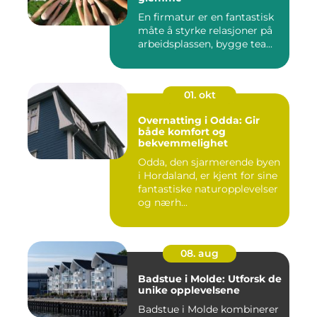
En firmatur er en fantastisk
måte å styrke relasjoner på
arbeidsplassen, bygge tea...
01. okt
Overnatting i Odda: Gir
både komfort og
bekvemmelighet
Odda, den sjarmerende byen
i Hordaland, er kjent for sine
fantastiske naturopplevelser
og nærh...
08. aug
Badstue i Molde: Utforsk de
unike opplevelsene
Badstue i Molde kombinerer