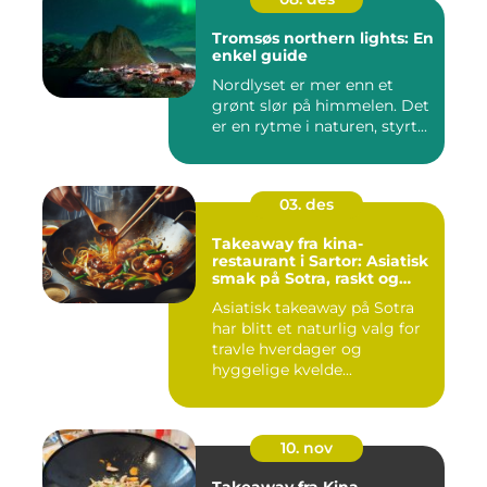
Tromsøs northern lights: En
enkel guide
Nordlyset er mer enn et
grønt slør på himmelen. Det
er en rytme i naturen, styrt...
03. des
Takeaway fra kina-
restaurant i Sartor: Asiatisk
smak på Sotra, raskt og
enkelt
Asiatisk takeaway på Sotra
har blitt et naturlig valg for
travle hverdager og
hyggelige kvelde...
10. nov