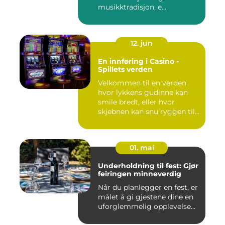
musikktradisjon, e...
12. jun
En innføring i Casino -
Spillets verden
Velkommen til en verden
hvor lykkens gudinne kan
smile bredt, eller hvor
skjebnen kan snu ryggen til...
01. mai
Underholdning til fest: Gjør
feiringen minneverdig
Når du planlegger en fest, er
målet å gi gjestene dine en
uforglemmelig opplevelse...