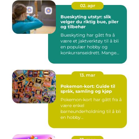
02. apr
Bueskyting utstyr: slik
velger du riktig bue, piler
og tilbehør
Bueskyting har gått fra å
være et jaktverktøy til å bli
en populær hobby og
konkurranseidrett. Mange...
13. mar
Pokemon-kort: Guide til
språk, samling og kjøp
Pokemon-kort har gått fra å
være enkel
barneunderholdning til å bli
en hobby...