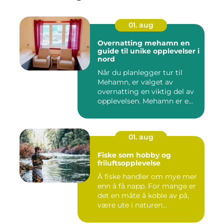
01. aug
Overnatting mehamn en
guide til unike opplevelser i
nord
Når du planlegger tur til
Mehamn, er valget av
overnatting en viktig del av
opplevelsen. Mehamn er e...
01. aug
Fiske som hobby og
friluftsopplevelse
Å fiske handler om mye mer
enn å få napp. For mange er
det en måte å koble av på,
være ute i naturen...