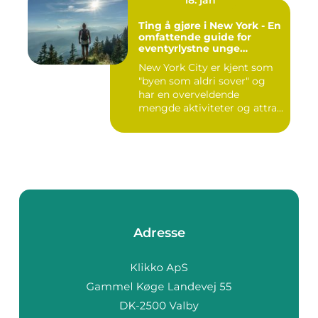
Ting å gjøre i New York - En
omfattende guide for
eventyrlystne unge
mennesker
New York City er kjent som
"byen som aldri sover" og
har en overveldende
mengde aktiviteter og attra...
Adresse