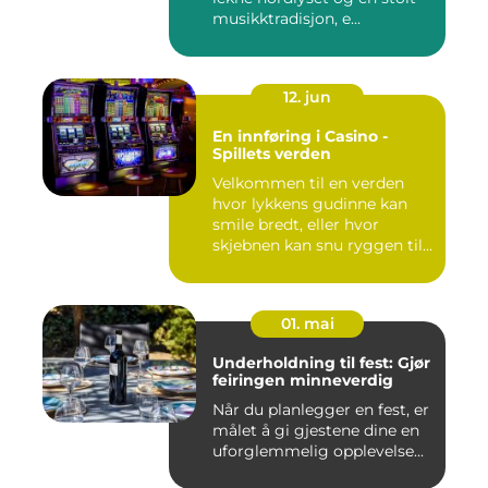
musikktradisjon, e...
12. jun
En innføring i Casino -
Spillets verden
Velkommen til en verden
hvor lykkens gudinne kan
smile bredt, eller hvor
skjebnen kan snu ryggen til...
01. mai
Underholdning til fest: Gjør
feiringen minneverdig
Når du planlegger en fest, er
målet å gi gjestene dine en
uforglemmelig opplevelse...