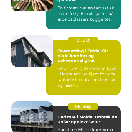
En firmatur er en fantastisk
måte å styrke relasjoner på
arbeidsplassen, bygge tea...
01. okt
Overnatting i Odda: Gir
både komfort og
bekvemmelighet
Odda, den sjarmerende byen
i Hordaland, er kjent for sine
fantastiske naturopplevelser
og nærh...
08. aug
Badstue i Molde: Utforsk de
unike opplevelsene
Badstue i Molde kombinerer