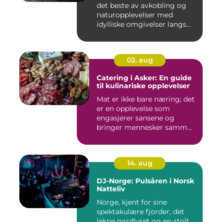
det beste av avkobling og
naturopplevelser med
idylliske omgivelser langs...
02. aug
Catering i Asker: En guide
til kulinariske opplevelser
Mat er ikke bare næring; det
er en opplevelse som
engasjerer sansene og
bringer mennesker samm...
14. aug
DJ-Norge: Pulsåren i Norsk
Natteliv
Norge, kjent for sine
spektakulære fjorder, det
lekne nordlyset og en stolt