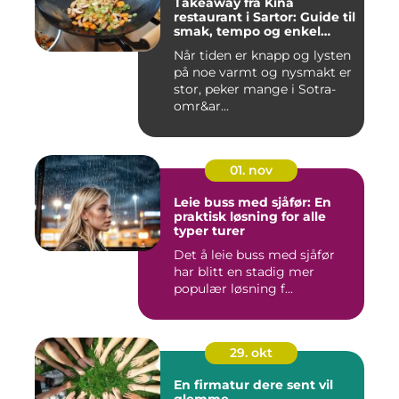
Takeaway fra Kina
restaurant i Sartor: Guide til
smak, tempo og enkel
bestilling
Når tiden er knapp og lysten
på noe varmt og nysmakt er
stor, peker mange i Sotra-
omr&ar...
01. nov
Leie buss med sjåfør: En
praktisk løsning for alle
typer turer
Det å leie buss med sjåfør
har blitt en stadig mer
populær løsning f...
29. okt
En firmatur dere sent vil
glemme