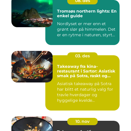
08. des
Tromsøs northern lights: En
enkel guide
Nordlyset er mer enn et
grønt slør på himmelen. Det
er en rytme i naturen, styrt...
03. des
Takeaway fra kina-
restaurant i Sartor: Asiatisk
smak på Sotra, raskt og
enkelt
Asiatisk takeaway på Sotra
har blitt et naturlig valg for
travle hverdager og
hyggelige kvelde...
10. nov