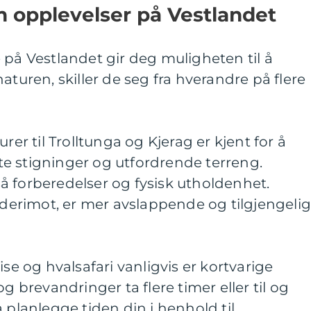
m opplevelser på Vestlandet
 på Vestlandet gir deg muligheten til å
aturen, skiller de seg fra hverandre på flere
rer til Trolltunga og Kjerag er kjent for å
e stigninger og utfordrende terreng.
å forberedelser og fysisk utholdenhet.
, derimot, er mer avslappende og tilgjengeli
ise og hvalsafari vanligvis er kortvarige
og brevandringer ta flere timer eller til og
 planlegge tiden din i henhold til