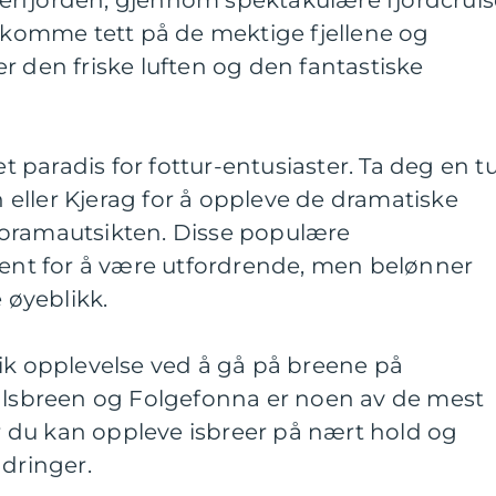
rfjorden, gjennom spektakulære fjordcruis
å komme tett på de mektige fjellene og
r den friske luften og den fantastiske
et paradis for fottur-entusiaster. Ta deg en t
en eller Kjerag for å oppleve de dramatiske
noramautsikten. Disse populære
jent for å være utfordrende, men belønner
øyeblikk.
ik opplevelse ved å gå på breene på
dalsbreen og Folgefonna er noen av de mest
 du kan oppleve isbreer på nært hold og
ndringer.