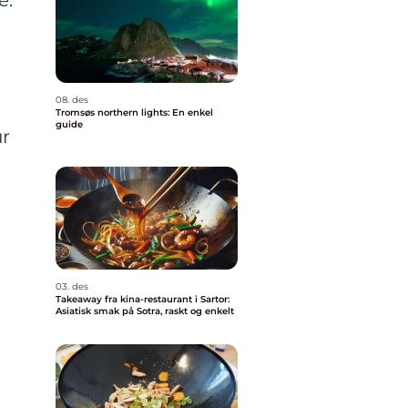
e.
08. des
Tromsøs northern lights: En enkel
guide
ur
03. des
Takeaway fra kina-restaurant i Sartor:
Asiatisk smak på Sotra, raskt og enkelt