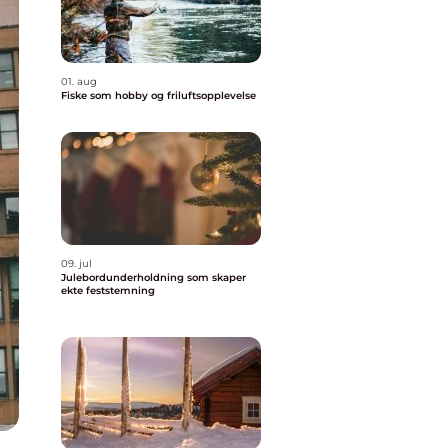
01. aug
Fiske som hobby og friluftsopplevelse
09. jul
Julebordunderholdning som skaper
ekte feststemning