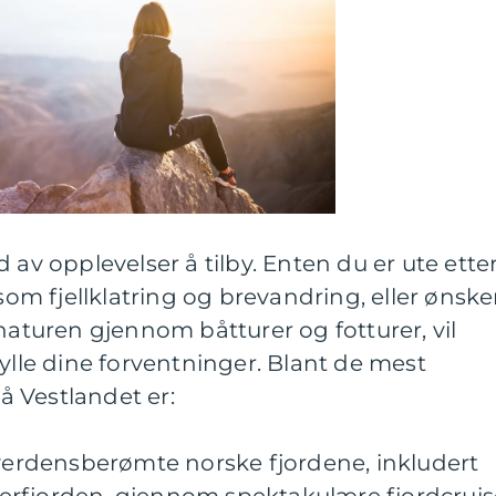
 av opplevelser å tilby. Enten du er ute ette
 som fjellklatring og brevandring, eller ønske
 naturen gjennom båtturer og fotturer, vil
fylle dine forventninger. Blant de mest
 Vestlandet er:
 verdensberømte norske fjordene, inkludert