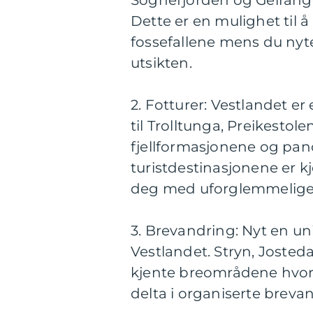
Sognefjorden og Geirange
Dette er en mulighet til 
fossefallene mens du nyte
utsikten.
2. Fotturer: Vestlandet er 
til Trolltunga, Preikestol
fjellformasjonene og pa
turistdestinasjonene er k
deg med uforglemmelige 
3. Brevandring: Nyt en un
Vestlandet. Stryn, Joste
kjente breområdene hvor
delta i organiserte breva