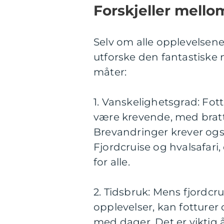
Forskjeller mello
Selv om alle opplevelsene
utforske den fantastiske n
måter:
1. Vanskelighetsgrad: Fottu
være krevende, med bratt
Brevandringer krever ogs
Fjordcruise og hvalsafari
for alle.
2. Tidsbruk: Mens fjordcru
opplevelser, kan fotturer 
med dager. Det er viktig å