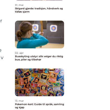
31. mai
Skigard gjerde: tradisjon, håndverk og
tidløs sjarm
r
e
02. apr
av
Bueskyting utstyr: slik velger du riktig
bue, piler og tilbehør
13. mar
Pokemon-kort: Guide til språk, samling
og kjøp