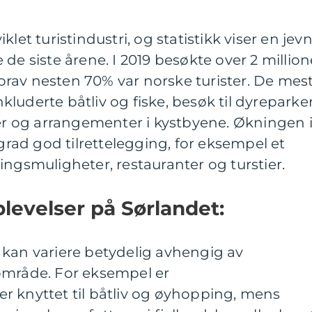
let turistindustri, og statistikk viser en jev
de siste årene. I 2019 besøkte over 2 million
rav nesten 70% var norske turister. De mes
luderte båtliv og fiske, besøk til dyreparke
ler og arrangementer i kystbyene. Økningen 
 grad god tilrettelegging, for eksempel et
ingsmuligheter, restauranter og turstier.
plevelser på Sørlandet:
 kan variere betydelig avhengig av
område. For eksempel er
r knyttet til båtliv og øyhopping, mens