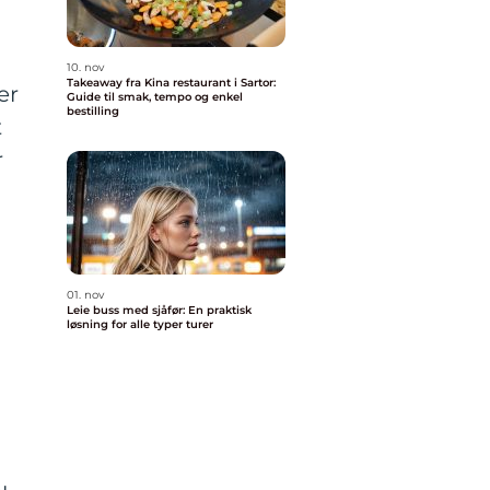
n
10. nov
Takeaway fra Kina restaurant i Sartor:
er
Guide til smak, tempo og enkel
bestilling
t
r
i
01. nov
Leie buss med sjåfør: En praktisk
løsning for alle typer turer