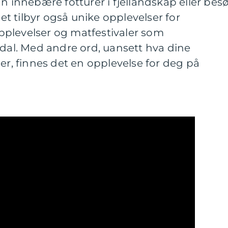
an innebære fotturer i fjellandskap eller bes
det tilbyr også unike opplevelser for
plevelser og matfestivaler som
ndal. Med andre ord, uansett hva dine
 er, finnes det en opplevelse for deg på