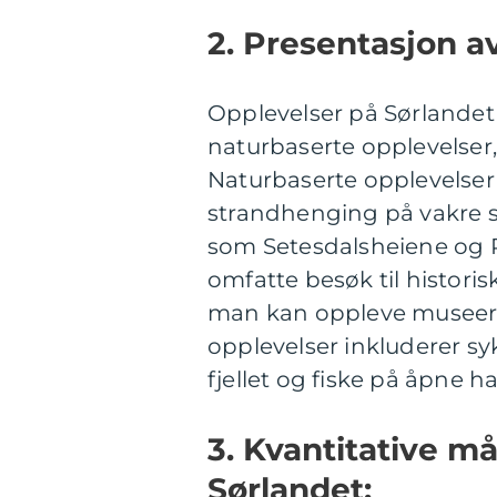
2. Presentasjon a
Opplevelser på Sørlandet k
naturbaserte opplevelser, 
Naturbaserte opplevelser 
strandhenging på vakre s
som Setesdalsheiene og R
omfatte besøk til histori
man kan oppleve museer, f
opplevelser inkluderer syk
fjellet og fiske på åpne ha
3. Kvantitative m
Sørlandet: