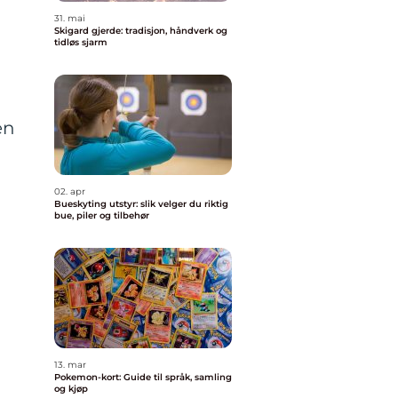
31. mai
Skigard gjerde: tradisjon, håndverk og
tidløs sjarm
en
02. apr
Bueskyting utstyr: slik velger du riktig
bue, piler og tilbehør
13. mar
Pokemon-kort: Guide til språk, samling
og kjøp