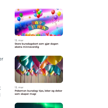
13. mar
Store bursdagskort som gjør dagen
ekstra minneverdig
er
t
13. mar
Pokemon bursdag: tips, leker og dekor
l
som skaper magi