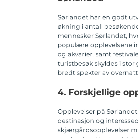
Sørlandet har en godt utvik
økning i antall besøkende 
mennesker Sørlandet, hvo
populære opplevelsene ink
og akvarier, samt festiva
turistbesøk skyldes i stor
bredt spekter av overnatt
4. Forskjellige op
Opplevelser på Sørlandet
destinasjon og interesse
skjærgårdsopplevelser me