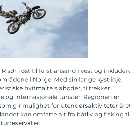
Risør i øst til Kristiansand i vest og inkluder
mrådene i Norge. Med sin lange kystlinje,
ristiske hvitmalte sjøboder, tiltrekker
 og internasjonale turister. Regionen er
, som gir mulighet for utendørsaktiviteter åre
andet kan omfatte alt fra båtliv og fisking ti
aturreservater.