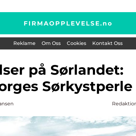
FIRMAOPPLEVELSE.
no
Reklame
Om Oss
Cookies
Kontakt Oss
orges Sørkystperle
ansen
Redaktio