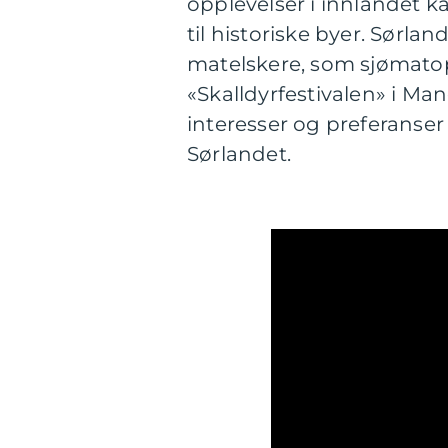
opplevelser i innlandet k
til historiske byer. Sørlan
matelskere, som sjømatop
«Skalldyrfestivalen» i Ma
interesser og preferanser
Sørlandet.