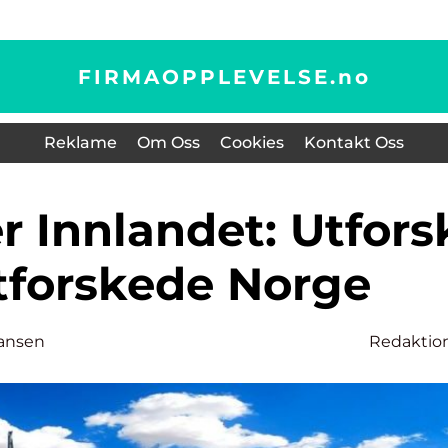
FIRMAOPPLEVELSE.
no
Reklame
Om Oss
Cookies
Kontakt Oss
tforskede Norge
ansen
Redaktio