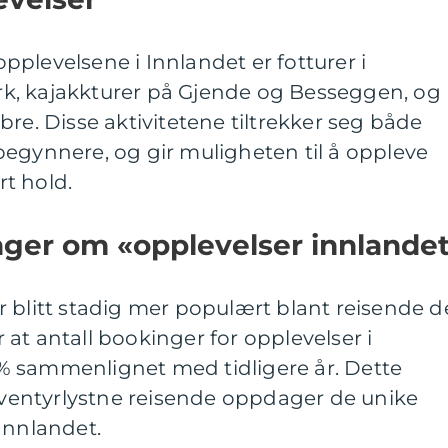
plevelsene i Innlandet er fotturer i
k, kajakkturer på Gjende og Besseggen, og
bre. Disse aktivitetene tiltrekker seg både
begynnere, og gir muligheten til å oppleve
t hold.
nger om «opplevelser innlande
 blitt stadig mer populært blant reisende d
er at antall bookinger for opplevelser i
 sammenlignet med tidligere år. Dette
 eventyrlystne reisende oppdager de unike
Innlandet.