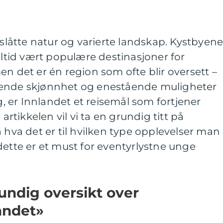
rslåtte natur og varierte landskap. Kystbyene
alltid vært populære destinasjoner for
en det er én region som ofte blir oversett –
dende skjønnhet og enestående muligheter
ag, er Innlandet et reisemål som fortjener
tikkelen vil vi ta en grundig titt på
a hva det er til hvilken type opplevelser man
dette er et must for eventyrlystne unge
undig oversikt over
andet»