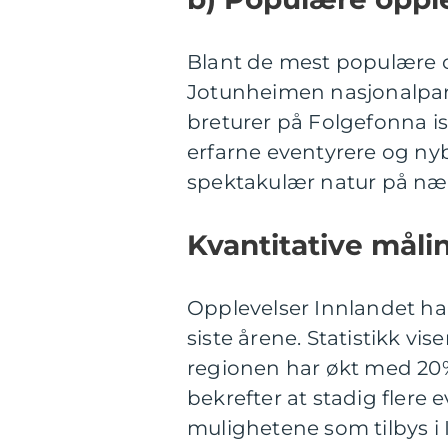
Blant de mest populære op
Jotunheimen nasjonalpar
breturer på Folgefonna is
erfarne eventyrere og ny
spektakulær natur på nær
Kvantitative måli
Opplevelser Innlandet har
siste årene. Statistikk vis
regionen har økt med 20%
bekrefter at stadig flere
mulighetene som tilbys i 