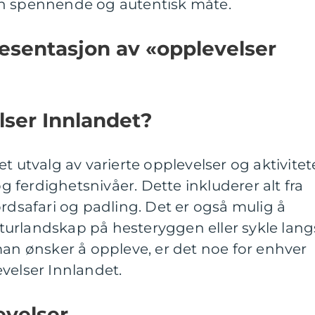
en spennende og autentisk måte.
esentasjon av «opplevelser
lser Innlandet?
t utvalg av varierte opplevelser og aktivitet
og ferdighetsnivåer. Dette inkluderer alt fra
 fjordsafari og padling. Det er også mulig å
urlandskap på hesteryggen eller sykle lang
man ønsker å oppleve, er det noe for enhver
velser Innlandet.
evelser