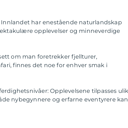
: Innlandet har enestående naturlandskap
pektakulære opplevelser og minneverdige
nsett om man foretrekker fjellturer,
fari, finnes det noe for enhver smak i
e ferdighetsnivåer: Opplevelsene tilpasses uli
 både nybegynnere og erfarne eventyrere ka