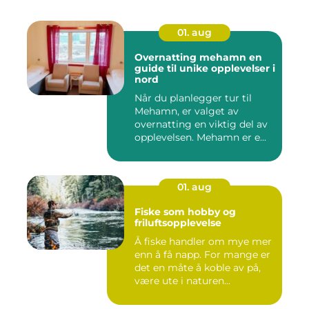
01. aug
Overnatting mehamn en
guide til unike opplevelser i
nord
Når du planlegger tur til
Mehamn, er valget av
overnatting en viktig del av
opplevelsen. Mehamn er e...
01. aug
Fiske som hobby og
friluftsopplevelse
Å fiske handler om mye mer
enn å få napp. For mange er
det en måte å koble av på,
være ute i naturen...