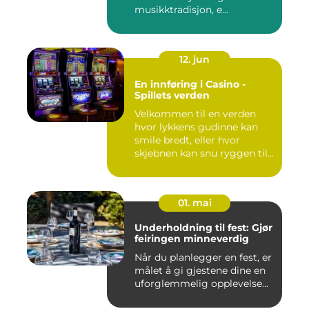
musikktradisjon, e...
12. jun
En innføring i Casino -
Spillets verden
Velkommen til en verden
hvor lykkens gudinne kan
smile bredt, eller hvor
skjebnen kan snu ryggen til...
01. mai
Underholdning til fest: Gjør
feiringen minneverdig
Når du planlegger en fest, er
målet å gi gjestene dine en
uforglemmelig opplevelse...