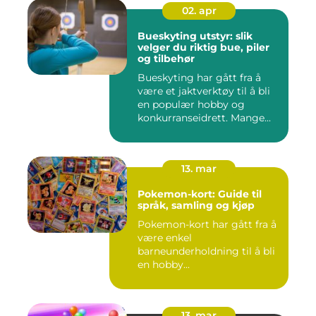
02. apr
Bueskyting utstyr: slik
velger du riktig bue, piler
og tilbehør
Bueskyting har gått fra å
være et jaktverktøy til å bli
en populær hobby og
konkurranseidrett. Mange...
13. mar
Pokemon-kort: Guide til
språk, samling og kjøp
Pokemon-kort har gått fra å
være enkel
barneunderholdning til å bli
en hobby...
13. mar