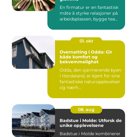
En firmatur er en fantastisk
måte å styrke relasjoner på
arbeidsplassen, bygge tea...
01. okt
Overnatting i Odda: Gir
både komfort og
bekvemmelighet
Odda, den sjarmerende byen
i Hordaland, er kjent for sine
fantastiske naturopplevelser
og nærh...
08. aug
Badstue i Molde: Utforsk de
unike opplevelsene
Badstue i Molde kombinerer