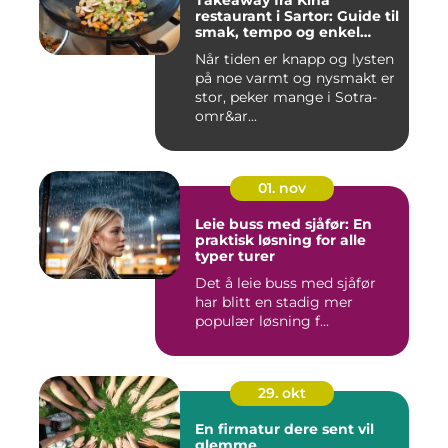
Takeaway fra Kina
restaurant i Sartor: Guide til
smak, tempo og enkel
bestilling
Når tiden er knapp og lysten
på noe varmt og nysmakt er
stor, peker mange i Sotra-
omr&ar...
01. nov
Leie buss med sjåfør: En
praktisk løsning for alle
typer turer
Det å leie buss med sjåfør
har blitt en stadig mer
populær løsning f...
29. okt
En firmatur dere sent vil
glemme