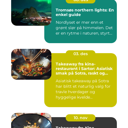
Tromsøs northern lights: En
enkel guide
Nordlyset er mer enn et
grønt slør på himmelen. Det
er en rytme i naturen, styrt...
03. des
Takeaway fra kina-
restaurant i Sartor: Asiatisk
smak på Sotra, raskt og
enkelt
Asiatisk takeaway på Sotra
har blitt et naturlig valg for
travle hverdager og
hyggelige kvelde...
10. nov