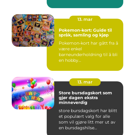
13. mar
Pokemon-kort: Guide til
språk, samling og kjøp
Pokemon-kort har gått fra å
være enkel
barneunderholdning til å bli
en hobby...
13. mar
Store bursdagskort som
gjør dagen ekstra
minneverdig
store bursdagskort har blitt
et populært valg for alle
som vil gjøre litt mer ut av
en bursdagshilse...