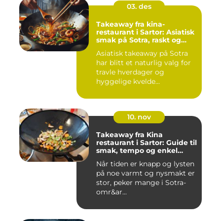
03. des
Takeaway fra kina-
restaurant i Sartor: Asiatisk
smak på Sotra, raskt og
enkelt
Asiatisk takeaway på Sotra
har blitt et naturlig valg for
travle hverdager og
hyggelige kvelde...
10. nov
Takeaway fra Kina
restaurant i Sartor: Guide til
smak, tempo og enkel
bestilling
Når tiden er knapp og lysten
på noe varmt og nysmakt er
stor, peker mange i Sotra-
omr&ar...