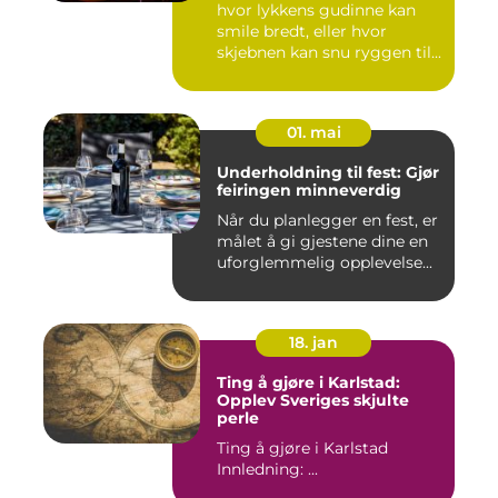
hvor lykkens gudinne kan
smile bredt, eller hvor
skjebnen kan snu ryggen til...
01. mai
Underholdning til fest: Gjør
feiringen minneverdig
Når du planlegger en fest, er
målet å gi gjestene dine en
uforglemmelig opplevelse...
18. jan
Ting å gjøre i Karlstad:
Opplev Sveriges skjulte
perle
Ting å gjøre i Karlstad
Innledning: ...