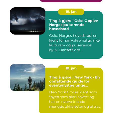
18. jan
Ting å gjøre i Oslo: Opplev
Norges pulserende
hovedstad
Oslo, Norges hovedstad, er
kjent for sin vakre natur, rike
kulturarv og pulserende
byliv. Uansett om...
18. jan
Ting å gjøre i New York - En
omfattende guide for
eventyrlystne unge
mennesker
New York City er kjent som
"byen som aldri sover" og
har en overveldende
mengde aktiviteter og attra...