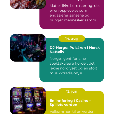
Mat er ikke bare næring; det
er en opplevelse som
engasjerer sansene og
bringer mennesker samm...
14. aug
DJ-Norge: Pulsåren i Norsk
Natteliv
Norge, kjent for sine
spektakulære fjorder, det
lekne nordlyset og en stolt
musikktradisjon, e...
12. jun
En innføring i Casino -
Spillets verden
Velkommen til en verden