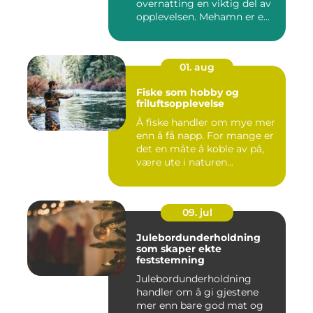
overnatting en viktig del av
opplevelsen. Mehamn er e...
01. aug
Fiske som hobby og
friluftsopplevelse
Å fiske handler om mye mer
enn å få napp. For mange er
det en måte å koble av på,
være ute i naturen...
09. jul
Julebordunderholdning
som skaper ekte
feststemning
Julebordunderholdning
handler om å gi gjestene
mer enn bare god mat og