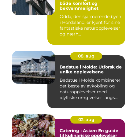
både komfort og
bekvemmelighet
Odda, den sjarmerende byen
i Hordaland, er kjent for sine
fantastiske naturopplevelser
og nærh...
08. aug
Badstue i Molde: Utforsk de
unike opplevelsene
Badstue i Molde kombinerer
det beste av avkobling og
naturopplevelser med
idylliske omgivelser langs...
02. aug
Catering i Asker: En guide
til kulinariske opplevelser