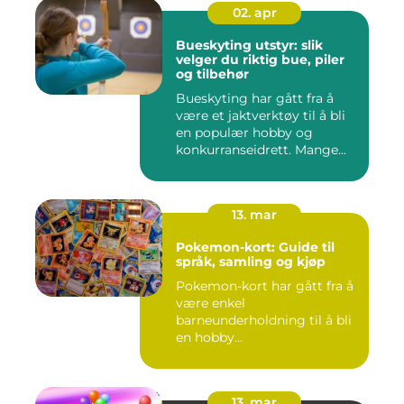
02. apr
Bueskyting utstyr: slik
velger du riktig bue, piler
og tilbehør
Bueskyting har gått fra å
være et jaktverktøy til å bli
en populær hobby og
konkurranseidrett. Mange...
13. mar
Pokemon-kort: Guide til
språk, samling og kjøp
Pokemon-kort har gått fra å
være enkel
barneunderholdning til å bli
en hobby...
13. mar