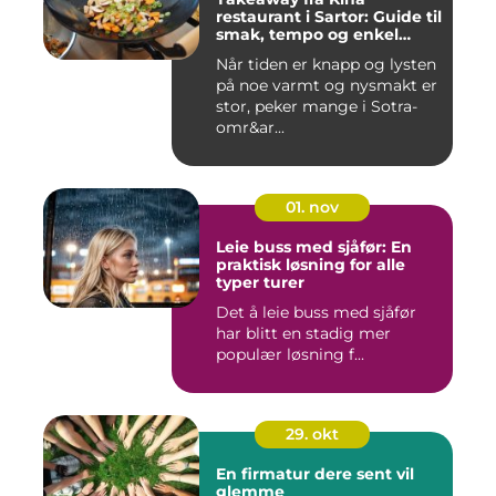
restaurant i Sartor: Guide til
smak, tempo og enkel
bestilling
Når tiden er knapp og lysten
på noe varmt og nysmakt er
stor, peker mange i Sotra-
omr&ar...
01. nov
Leie buss med sjåfør: En
praktisk løsning for alle
typer turer
Det å leie buss med sjåfør
har blitt en stadig mer
populær løsning f...
29. okt
En firmatur dere sent vil
glemme