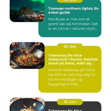
Tromsøs northern lights: En
enkel guide
Nordlyset er mer enn et
grønt slør på himmelen. Det
er en rytme i naturen, styrt...
03. des
Takeaway fra kina-
restaurant i Sartor: Asiatisk
smak på Sotra, raskt og
enkelt
Asiatisk takeaway på Sotra
har blitt et naturlig valg for
travle hverdager og
hyggelige kvelde...
10. nov
Takeaway fra Kina