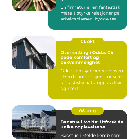
En firmatur er en fantastisk
måte å styrke relasjoner på
arbeidsplassen, bygge tea...
01. okt
Overnatting i Odda: Gir
både komfort og
bekvemmelighet
Odda, den sjarmerende byen
i Hordaland, er kjent for sine
fantastiske naturopplevelser
og nærh...
08. aug
Badstue i Molde: Utforsk de
unike opplevelsene
Badstue i Molde kombinerer