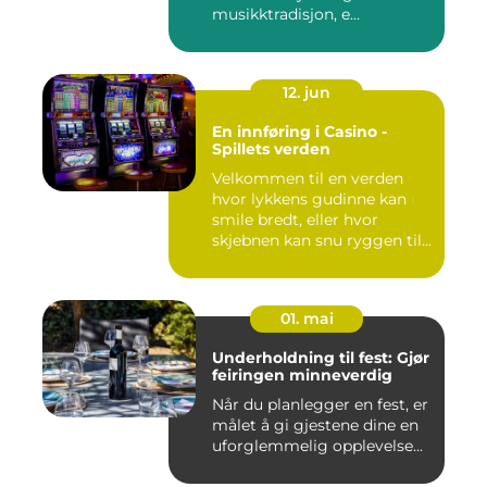
musikktradisjon, e...
12. jun
En innføring i Casino -
Spillets verden
Velkommen til en verden
hvor lykkens gudinne kan
smile bredt, eller hvor
skjebnen kan snu ryggen til...
01. mai
Underholdning til fest: Gjør
feiringen minneverdig
Når du planlegger en fest, er
målet å gi gjestene dine en
uforglemmelig opplevelse...