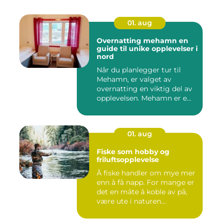
01. aug
Overnatting mehamn en
guide til unike opplevelser i
nord
Når du planlegger tur til
Mehamn, er valget av
overnatting en viktig del av
opplevelsen. Mehamn er e...
01. aug
Fiske som hobby og
friluftsopplevelse
Å fiske handler om mye mer
enn å få napp. For mange er
det en måte å koble av på,
være ute i naturen...