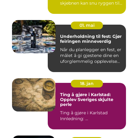
skjebnen kan snu ryggen til...
01. mai
Underholdning til fest: Gjør
feiringen minneverdig
Når du planlegger en fest, er
målet å gi gjestene dine en
uforglemmelig opplevelse...
18. jan
Ting å gjøre i Karlstad:
Opplev Sveriges skjulte
perle
Ting å gjøre i Karlstad
Innledning: ...