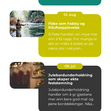
01. aug
Fiske som hobby og
friluftsopplevelse
Å fiske handler om mye mer
enn å få napp. For mange er
det en måte å koble av på,
være ute i naturen...
09. jul
Julebordunderholdning
som skaper ekte
feststemning
Julebordunderholdning
handler om å gi gjestene
mer enn bare god mat og
pene borddekkinger. N&a...