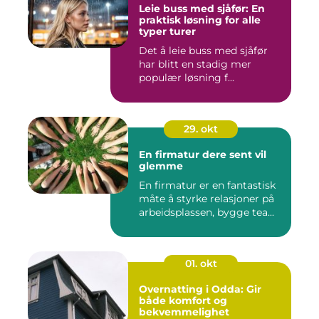
Leie buss med sjåfør: En
praktisk løsning for alle
typer turer
Det å leie buss med sjåfør
har blitt en stadig mer
populær løsning f...
29. okt
En firmatur dere sent vil
glemme
En firmatur er en fantastisk
måte å styrke relasjoner på
arbeidsplassen, bygge tea...
01. okt
Overnatting i Odda: Gir
både komfort og
bekvemmelighet