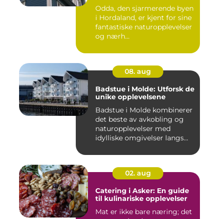
Odda, den sjarmerende byen
i Hordaland, er kjent for sine
fantastiske naturopplevelser
og nærh...
08. aug
Badstue i Molde: Utforsk de
unike opplevelsene
Badstue i Molde kombinerer
det beste av avkobling og
naturopplevelser med
idylliske omgivelser langs...
02. aug
Catering i Asker: En guide
til kulinariske opplevelser
Mat er ikke bare næring; det