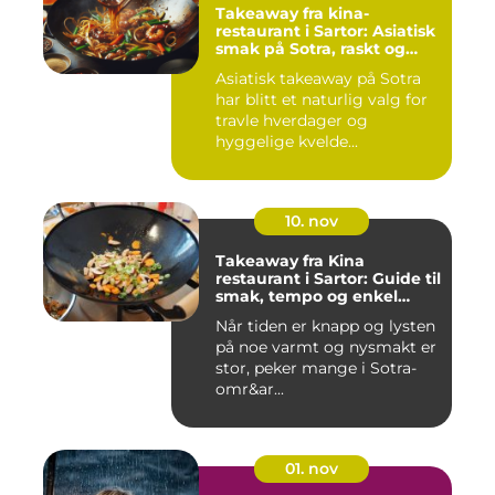
Takeaway fra kina-
restaurant i Sartor: Asiatisk
smak på Sotra, raskt og
enkelt
Asiatisk takeaway på Sotra
har blitt et naturlig valg for
travle hverdager og
hyggelige kvelde...
10. nov
Takeaway fra Kina
restaurant i Sartor: Guide til
smak, tempo og enkel
bestilling
Når tiden er knapp og lysten
på noe varmt og nysmakt er
stor, peker mange i Sotra-
omr&ar...
01. nov