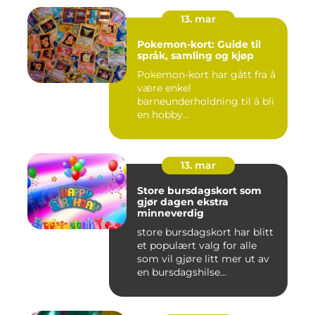
13. mar
Pokemon-kort: Guide til
språk, samling og kjøp
Pokemon-kort har gått fra å
være enkel
barneunderholdning til å bli
en hobby...
13. mar
Store bursdagskort som
gjør dagen ekstra
minneverdig
store bursdagskort har blitt
et populært valg for alle
som vil gjøre litt mer ut av
en bursdagshilse...