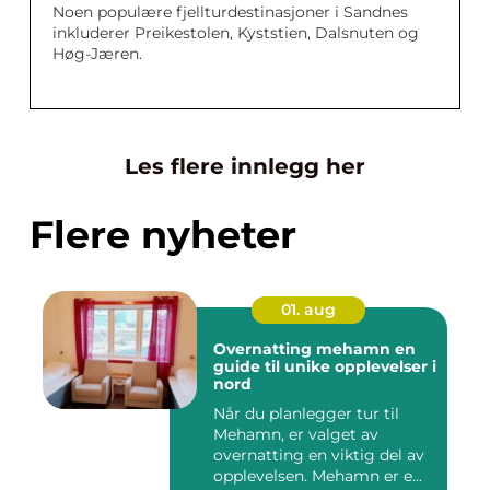
Noen populære fjellturdestinasjoner i Sandnes
inkluderer Preikestolen, Kyststien, Dalsnuten og
Høg-Jæren.
Les flere innlegg her
Flere nyheter
01. aug
Overnatting mehamn en
guide til unike opplevelser i
nord
Når du planlegger tur til
Mehamn, er valget av
overnatting en viktig del av
opplevelsen. Mehamn er e...