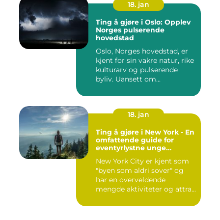
18. jan
Ting å gjøre i Oslo: Opplev
Norges pulserende
hovedstad
Oslo, Norges hovedstad, er
kjent for sin vakre natur, rike
kulturarv og pulserende
byliv. Uansett om...
18. jan
Ting å gjøre i New York - En
omfattende guide for
eventyrlystne unge
mennesker
New York City er kjent som
"byen som aldri sover" og
har en overveldende
mengde aktiviteter og attra...