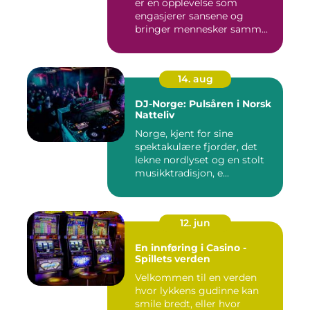
er en opplevelse som
engasjerer sansene og
bringer mennesker samm...
14. aug
DJ-Norge: Pulsåren i Norsk
Natteliv
Norge, kjent for sine
spektakulære fjorder, det
lekne nordlyset og en stolt
musikktradisjon, e...
12. jun
En innføring i Casino -
Spillets verden
Velkommen til en verden
hvor lykkens gudinne kan
smile bredt, eller hvor