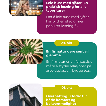
Leie buss med sjåfør: En
praktisk løsning for alle
typer turer
Det å leie buss med sjåfør
har blitt en stadig mer
populær løsning f...
29. okt
En firmatur dere sent vil
glemme
En firmatur er en fantastisk
måte å styrke relasjoner på
arbeidsplassen, bygge tea...
01. okt
Overnatting i Odda: Gir
både komfort og
bekvemmelighet