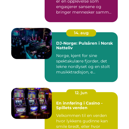
er en opplevelse som
engasjerer sansene og
bringer mennesker samm...
14. aug
DJ-Norge: Pulsåren i Norsk
Natteliv
Norge, kjent for sine
spektakulære fjorder, det
lekne nordlyset og en stolt
musikktradisjon, e...
12. jun
En innføring i Casino -
Spillets verden
Velkommen til en verden
hvor lykkens gudinne kan
smile bredt, eller hvor