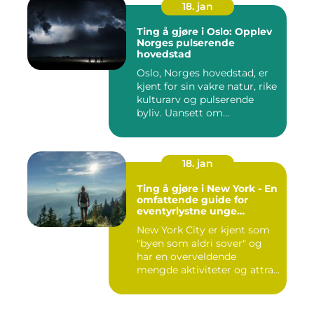
18. jan
Ting å gjøre i Oslo: Opplev
Norges pulserende
hovedstad
Oslo, Norges hovedstad, er
kjent for sin vakre natur, rike
kulturarv og pulserende
byliv. Uansett om...
18. jan
Ting å gjøre i New York - En
omfattende guide for
eventyrlystne unge
mennesker
New York City er kjent som
"byen som aldri sover" og
har en overveldende
mengde aktiviteter og attra...