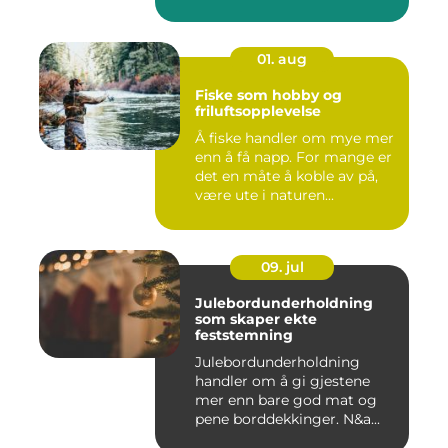
01. aug
Fiske som hobby og
friluftsopplevelse
Å fiske handler om mye mer
enn å få napp. For mange er
det en måte å koble av på,
være ute i naturen...
09. jul
Julebordunderholdning
som skaper ekte
feststemning
Julebordunderholdning
handler om å gi gjestene
mer enn bare god mat og
pene borddekkinger. N&a...