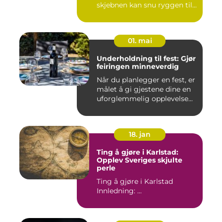
skjebnen kan snu ryggen til...
01. mai
Underholdning til fest: Gjør
feiringen minneverdig
Når du planlegger en fest, er
målet å gi gjestene dine en
uforglemmelig opplevelse...
18. jan
Ting å gjøre i Karlstad:
Opplev Sveriges skjulte
perle
Ting å gjøre i Karlstad
Innledning: ...