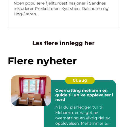
Noen populære fjellturdestinasjoner i Sandnes
inkluderer Preikestolen, Kyststien, Dalsnuten og
Høg-Jæren.
Les flere innlegg her
Flere nyheter
01. aug
Overnatting mehamn en
guide til unike opplevelser i
nord
Når du planlegger tur til
Mehamn, er valget av
overnatting en viktig del av
opplevelsen. Mehamn er e...