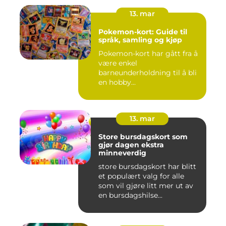
13. mar
Pokemon-kort: Guide til
språk, samling og kjøp
Pokemon-kort har gått fra å
være enkel
barneunderholdning til å bli
en hobby...
13. mar
Store bursdagskort som
gjør dagen ekstra
minneverdig
store bursdagskort har blitt
et populært valg for alle
som vil gjøre litt mer ut av
en bursdagshilse...