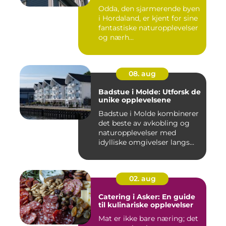
Odda, den sjarmerende byen
i Hordaland, er kjent for sine
fantastiske naturopplevelser
og nærh...
08. aug
Badstue i Molde: Utforsk de
unike opplevelsene
Badstue i Molde kombinerer
det beste av avkobling og
naturopplevelser med
idylliske omgivelser langs...
02. aug
Catering i Asker: En guide
til kulinariske opplevelser
Mat er ikke bare næring; det