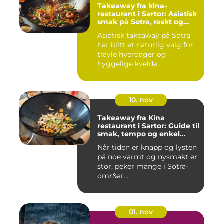
Takeaway fra kina-
restaurant i Sartor: Asiatisk
smak på Sotra, raskt og
enkelt
Asiatisk takeaway på Sotra
har blitt et naturlig valg for
travle hverdager og
hyggelige kvelde...
10. nov
Takeaway fra Kina
restaurant i Sartor: Guide til
smak, tempo og enkel
bestilling
Når tiden er knapp og lysten
på noe varmt og nysmakt er
stor, peker mange i Sotra-
omr&ar...
01. nov