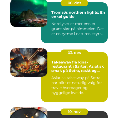
08. des
Tromsøs northern lights: En
enkel guide
Nordlyset er mer enn et
grønt slør på himmelen. Det
er en rytme i naturen, styrt...
03. des
Takeaway fra kina-
restaurant i Sartor: Asiatisk
smak på Sotra, raskt og
enkelt
Asiatisk takeaway på Sotra
har blitt et naturlig valg for
travle hverdager og
hyggelige kvelde...
10. nov