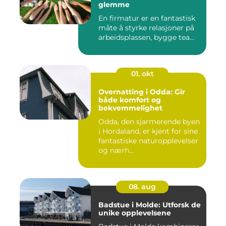
glemme
En firmatur er en fantastisk
måte å styrke relasjoner på
arbeidsplassen, bygge tea...
01. okt
Overnatting i Odda: Gir
både komfort og
bekvemmelighet
Odda, den sjarmerende byen
i Hordaland, er kjent for sine
fantastiske naturopplevelser
og nærh...
08. aug
Badstue i Molde: Utforsk de
unike opplevelsene