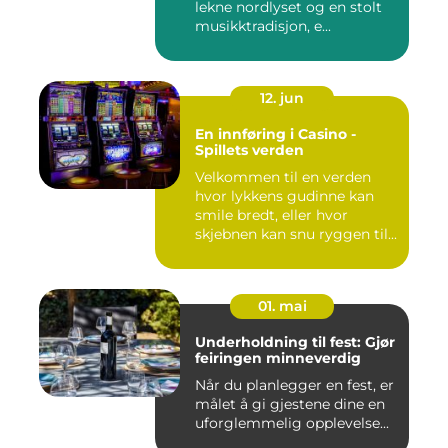
lekne nordlyset og en stolt
musikktradisjon, e...
12. jun
En innføring i Casino -
Spillets verden
Velkommen til en verden
hvor lykkens gudinne kan
smile bredt, eller hvor
skjebnen kan snu ryggen til...
01. mai
Underholdning til fest: Gjør
feiringen minneverdig
Når du planlegger en fest, er
målet å gi gjestene dine en
uforglemmelig opplevelse...