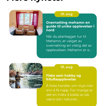
01. aug
Overnatting mehamn en
guide til unike opplevelser i
nord
Når du planlegger tur til
Mehamn, er valget av
overnatting en viktig del av
opplevelsen. Mehamn er e...
01. aug
Fiske som hobby og
friluftsopplevelse
Å fiske handler om mye mer
enn å få napp. For mange er
det en måte å koble av på,
være ute i naturen...