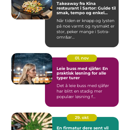
Takeaway fra Kina
restaurant i Sartor: Guide til
smak, tempo og enkel
bestilling
Når tiden er knapp og lysten
på noe varmt og nysmakt er
stor, peker mange i Sotra-
omr&ar...
01. nov
Leie buss med sjåfør: En
praktisk løsning for alle
typer turer
Det å leie buss med sjåfør
har blitt en stadig mer
populær løsning f...
29. okt
En firmatur dere sent vil