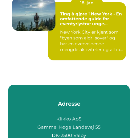
18. jan
Ting å gjøre i New York - En
omfattende guide for
eventyrlystne unge
mennesker
New York City er kjent som
"byen som aldri sover" og
har en overveldende
mengde aktiviteter og attra...
Adresse