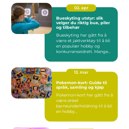
02. apr
Bueskyting utstyr: slik
velger du riktig bue, piler
og tilbehør
Bueskyting har gått fra å
være et jaktverktøy til å bli
en populær hobby og
konkurranseidrett. Mange...
13. mar
Pokemon-kort: Guide til
språk, samling og kjøp
Pokemon-kort har gått fra å
være enkel
barneunderholdning til å bli
en hobby...