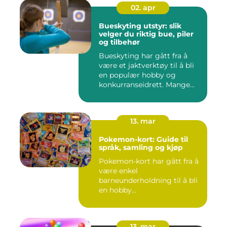
02. apr
Bueskyting utstyr: slik
velger du riktig bue, piler
og tilbehør
Bueskyting har gått fra å
være et jaktverktøy til å bli
en populær hobby og
konkurranseidrett. Mange...
13. mar
Pokemon-kort: Guide til
språk, samling og kjøp
Pokemon-kort har gått fra å
være enkel
barneunderholdning til å bli
en hobby...
13. mar