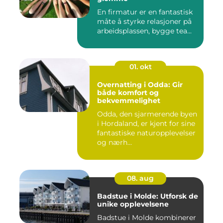
En firmatur er en fantastisk
måte å styrke relasjoner på
arbeidsplassen, bygge tea...
01. okt
Overnatting i Odda: Gir
både komfort og
bekvemmelighet
Odda, den sjarmerende byen
i Hordaland, er kjent for sine
fantastiske naturopplevelser
og nærh...
08. aug
Badstue i Molde: Utforsk de
unike opplevelsene
Badstue i Molde kombinerer