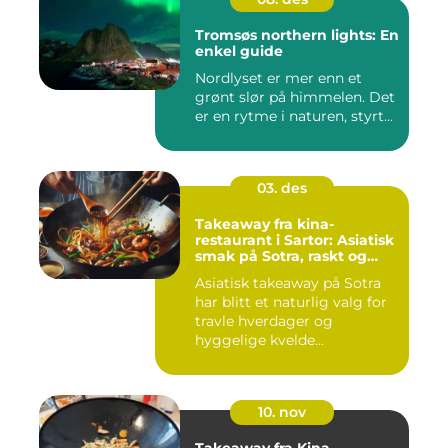
Tromsøs northern lights: En
enkel guide
Nordlyset er mer enn et
grønt slør på himmelen. Det
er en rytme i naturen, styrt...
03. des
Takeaway fra kina-
restaurant i Sartor: Asiatisk
smak på Sotra, raskt og
enkelt
Asiatisk takeaway på Sotra
har blitt et naturlig valg for
travle hverdager og
hyggelige kvelde...
10. nov