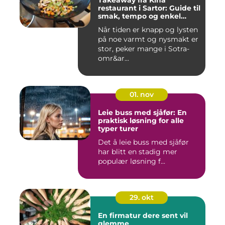
Takeaway fra Kina
restaurant i Sartor: Guide til
smak, tempo og enkel
bestilling
Når tiden er knapp og lysten
på noe varmt og nysmakt er
stor, peker mange i Sotra-
omr&ar...
01. nov
Leie buss med sjåfør: En
praktisk løsning for alle
typer turer
Det å leie buss med sjåfør
har blitt en stadig mer
populær løsning f...
29. okt
En firmatur dere sent vil
glemme