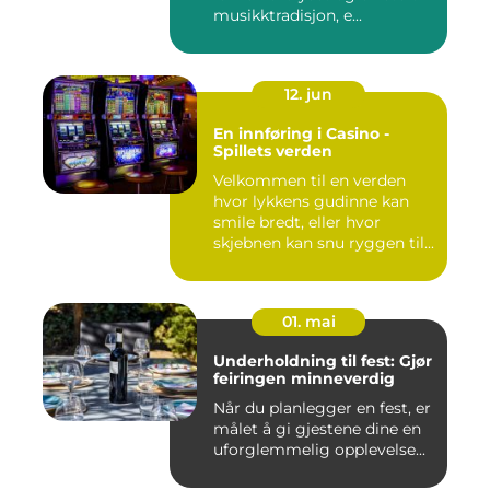
musikktradisjon, e...
12. jun
En innføring i Casino -
Spillets verden
Velkommen til en verden
hvor lykkens gudinne kan
smile bredt, eller hvor
skjebnen kan snu ryggen til...
01. mai
Underholdning til fest: Gjør
feiringen minneverdig
Når du planlegger en fest, er
målet å gi gjestene dine en
uforglemmelig opplevelse...