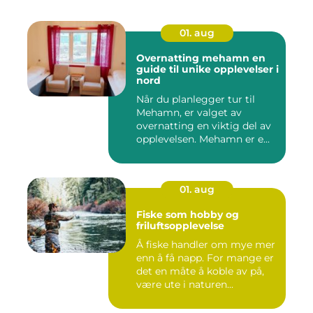
01. aug
Overnatting mehamn en
guide til unike opplevelser i
nord
Når du planlegger tur til
Mehamn, er valget av
overnatting en viktig del av
opplevelsen. Mehamn er e...
01. aug
Fiske som hobby og
friluftsopplevelse
Å fiske handler om mye mer
enn å få napp. For mange er
det en måte å koble av på,
være ute i naturen...