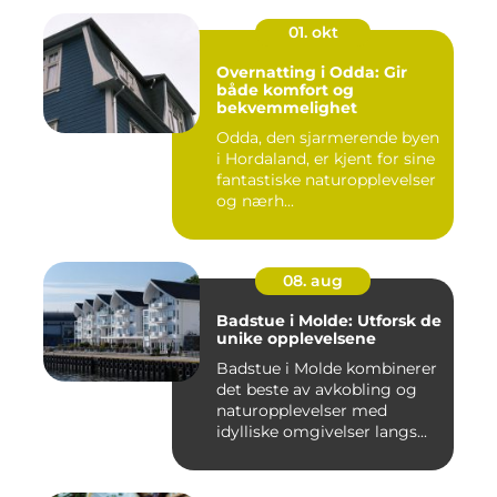
01. okt
Overnatting i Odda: Gir
både komfort og
bekvemmelighet
Odda, den sjarmerende byen
i Hordaland, er kjent for sine
fantastiske naturopplevelser
og nærh...
08. aug
Badstue i Molde: Utforsk de
unike opplevelsene
Badstue i Molde kombinerer
det beste av avkobling og
naturopplevelser med
idylliske omgivelser langs...