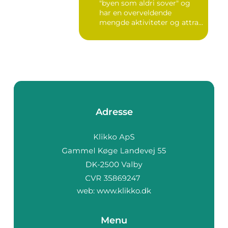
"byen som aldri sover" og
har en overveldende
mengde aktiviteter og attra...
Adresse
web:
www.klikko.dk
Menu