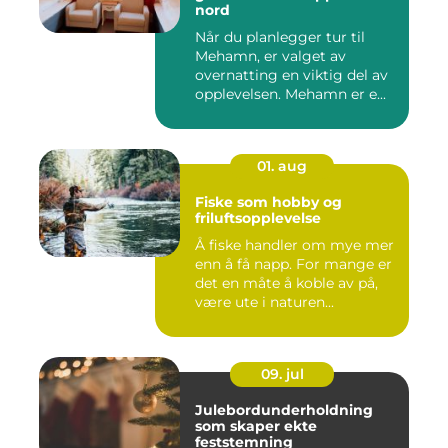
nord
Når du planlegger tur til
Mehamn, er valget av
overnatting en viktig del av
opplevelsen. Mehamn er e...
01. aug
Fiske som hobby og
friluftsopplevelse
Å fiske handler om mye mer
enn å få napp. For mange er
det en måte å koble av på,
være ute i naturen...
09. jul
Julebordunderholdning
som skaper ekte
feststemning