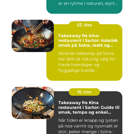
er en rytme i naturen, styrt...
03. des
Takeaway fra kina-
restaurant i Sartor: Asiatisk
smak på Sotra, raskt og
enkelt
Asiatisk takeaway på Sotra
har blitt et naturlig valg for
travle hverdager og
hyggelige kvelde...
10. nov
Takeaway fra Kina
restaurant i Sartor: Guide til
smak, tempo og enkel
bestilling
Når tiden er knapp og lysten
på noe varmt og nysmakt er
stor, peker mange i Sotra-