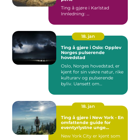
Ting å gjøre i Karlstad
Innledning: ...
18. jan
Ting å gjøre i Oslo: Opplev
Norges pulserende
hovedstad
Oslo, Norges hovedstad, er
kjent for sin vakre natur, rike
kulturarv og pulserende
byliv. Uansett om...
18. jan
Ting å gjøre i New York - En
omfattende guide for
eventyrlystne unge
mennesker
New York City er kjent som