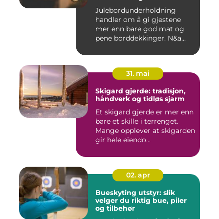
Julebordunderholdning
handler om å gi gjestene
mer enn bare god mat og
pene borddekkinger. N&a...
31. mai
Skigard gjerde: tradisjon,
håndverk og tidløs sjarm
Et skigard gjerde er mer enn
bare et skille i terrenget.
Mange opplever at skigarden
gir hele eiendo...
02. apr
Bueskyting utstyr: slik
velger du riktig bue, piler
og tilbehør