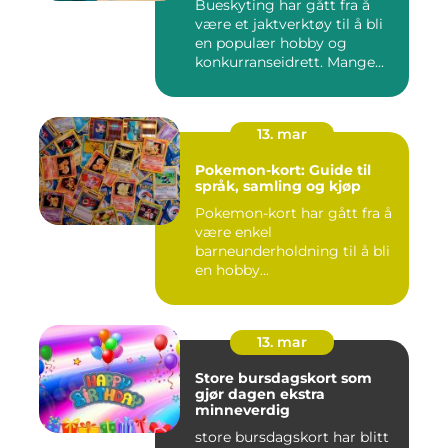
Bueskyting har gått fra å
være et jaktverktøy til å bli
en populær hobby og
konkurranseidrett. Mange...
13. mar
Pokemon-kort: Guide til
språk, samling og kjøp
Pokemon-kort har gått fra å
være enkel
barneunderholdning til å bli
en hobby...
13. mar
Store bursdagskort som
gjør dagen ekstra
minneverdig
store bursdagskort har blitt