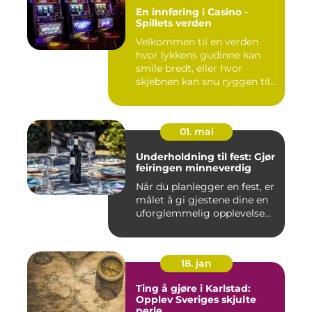
En innføring i Casino -
Spillets verden
Velkommen til en verden
hvor lykkens gudinne kan
smile bredt, eller hvor
skjebnen kan snu ryggen til...
01. mai
Underholdning til fest: Gjør
feiringen minneverdig
Når du planlegger en fest, er
målet å gi gjestene dine en
uforglemmelig opplevelse...
18. jan
Ting å gjøre i Karlstad:
Opplev Sveriges skjulte
perle