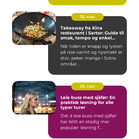
10. nov
Takeaway fra Kina
restaurant i Sartor: Guide til
smak, tempo og enkel
bestilling
Når tiden er knapp og lysten
på noe varmt og nysmakt er
stor, peker mange i Sotra-
omr&ar...
01. nov
Leie buss med sjåfør: En
praktisk løsning for alle
typer turer
Det å leie buss med sjåfør
har blitt en stadig mer
populær løsning f...