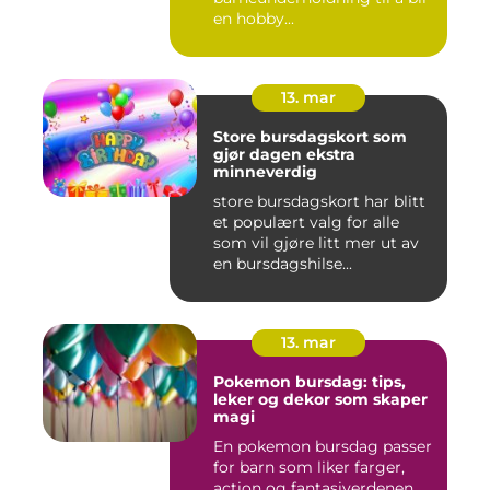
en hobby...
13. mar
Store bursdagskort som
gjør dagen ekstra
minneverdig
store bursdagskort har blitt
et populært valg for alle
som vil gjøre litt mer ut av
en bursdagshilse...
13. mar
Pokemon bursdag: tips,
leker og dekor som skaper
magi
En pokemon bursdag passer
for barn som liker farger,
action og fantasiverdenen