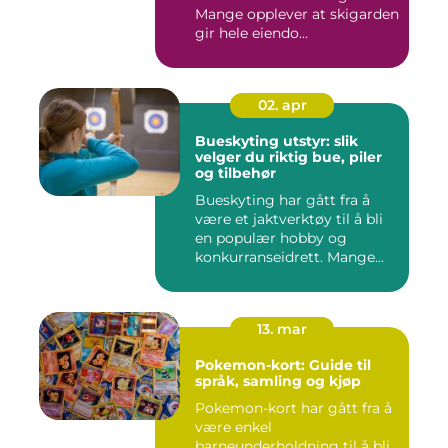
Mange opplever at skigarden
gir hele eiendo...
02. apr
Bueskyting utstyr: slik
velger du riktig bue, piler
og tilbehør
Bueskyting har gått fra å
være et jaktverktøy til å bli
en populær hobby og
konkurranseidrett. Mange...
13. mar
Pokemon-kort: Guide til
språk, samling og kjøp
Pokemon-kort har gått fra å
være enkel
barneunderholdning til å bli