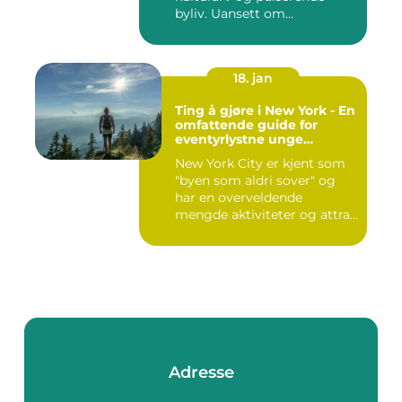
byliv. Uansett om...
18. jan
Ting å gjøre i New York - En
omfattende guide for
eventyrlystne unge
mennesker
New York City er kjent som
"byen som aldri sover" og
har en overveldende
mengde aktiviteter og attra...
Adresse