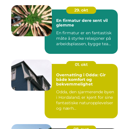
29. okt
En firmatur dere sent vil
glemme
En firmatur er en fantastisk
måte å styrke relasjoner på
arbeidsplassen, bygge tea...
01. okt
Overnatting i Odda: Gir
både komfort og
bekvemmelighet
Odda, den sjarmerende byen
i Hordaland, er kjent for sine
fantastiske naturopplevelser
og nærh...
08. aug