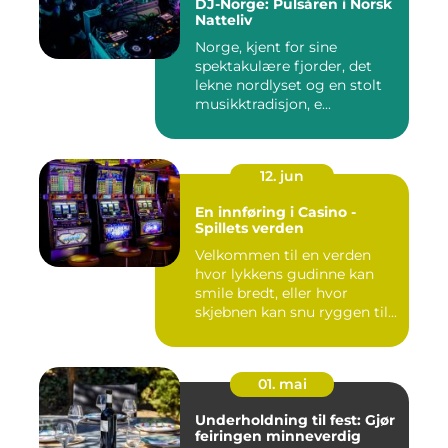
DJ-Norge: Pulsåren i Norsk
Natteliv
Norge, kjent for sine
spektakulære fjorder, det
lekne nordlyset og en stolt
musikktradisjon, e...
12. jun
En innføring i Casino -
Spillets verden
Velkommen til en verden
hvor lykkens gudinne kan
smile bredt, eller hvor
skjebnen kan snu ryggen til...
01. mai
Underholdning til fest: Gjør
feiringen minneverdig