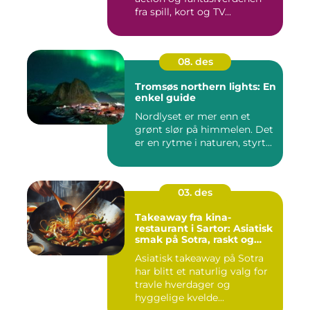
fra spill, kort og TV...
08. des
Tromsøs northern lights: En
enkel guide
Nordlyset er mer enn et
grønt slør på himmelen. Det
er en rytme i naturen, styrt...
03. des
Takeaway fra kina-
restaurant i Sartor: Asiatisk
smak på Sotra, raskt og
enkelt
Asiatisk takeaway på Sotra
har blitt et naturlig valg for
travle hverdager og
hyggelige kvelde...