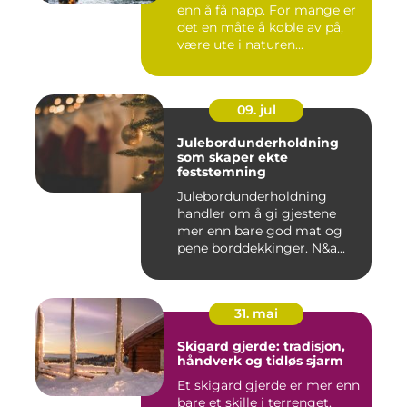
enn å få napp. For mange er
det en måte å koble av på,
være ute i naturen...
09. jul
Julebordunderholdning
som skaper ekte
feststemning
Julebordunderholdning
handler om å gi gjestene
mer enn bare god mat og
pene borddekkinger. N&a...
31. mai
Skigard gjerde: tradisjon,
håndverk og tidløs sjarm
Et skigard gjerde er mer enn
bare et skille i terrenget.