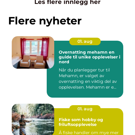
Les flere innlegg her
Flere nyheter
01. aug
Overnatting mehamn en
guide til unike opplevelser i
nord
Når du planlegger tur til
Mehamn, er valget av
overnatting en viktig del av
opplevelsen. Mehamn er e...
01. aug
Fiske som hobby og
friluftsopplevelse
Å fiske handler om mye mer