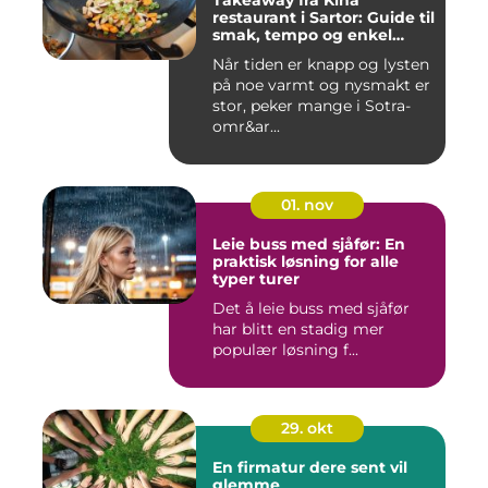
Takeaway fra Kina
restaurant i Sartor: Guide til
smak, tempo og enkel
bestilling
Når tiden er knapp og lysten
på noe varmt og nysmakt er
stor, peker mange i Sotra-
omr&ar...
01. nov
Leie buss med sjåfør: En
praktisk løsning for alle
typer turer
Det å leie buss med sjåfør
har blitt en stadig mer
populær løsning f...
29. okt
En firmatur dere sent vil
glemme