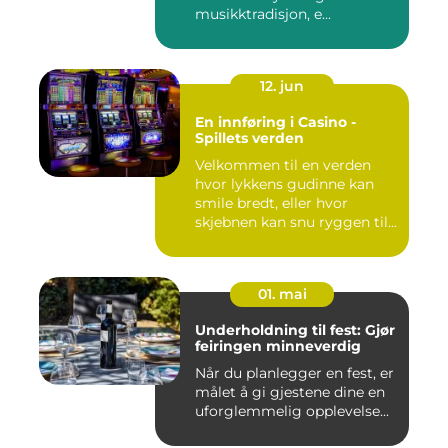
musikktradisjon, e...
12. jun
En innføring i Casino -
Spillets verden
Velkommen til en verden
hvor lykkens gudinne kan
smile bredt, eller hvor
skjebnen kan snu ryggen til...
01. mai
Underholdning til fest: Gjør
feiringen minneverdig
Når du planlegger en fest, er
målet å gi gjestene dine en
uforglemmelig opplevelse...