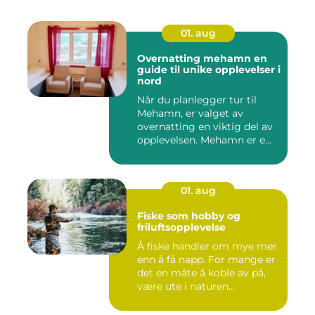
01. aug
Overnatting mehamn en
guide til unike opplevelser i
nord
Når du planlegger tur til
Mehamn, er valget av
overnatting en viktig del av
opplevelsen. Mehamn er e...
01. aug
Fiske som hobby og
friluftsopplevelse
Å fiske handler om mye mer
enn å få napp. For mange er
det en måte å koble av på,
være ute i naturen...