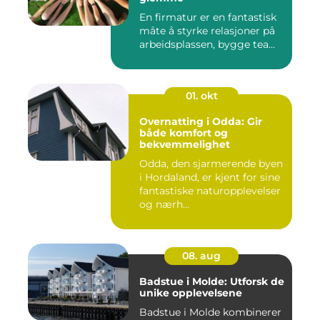
En firmatur er en fantastisk
måte å styrke relasjoner på
arbeidsplassen, bygge tea...
01. okt
Overnatting i Odda: Gir
både komfort og
bekvemmelighet
Odda, den sjarmerende byen
i Hordaland, er kjent for sine
fantastiske naturopplevelser
og nærh...
08. aug
Badstue i Molde: Utforsk de
unike opplevelsene
Badstue i Molde kombinerer