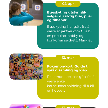
02. apr
Bueskyting utstyr: slik
velger du riktig bue, piler
og tilbehør
Bueskyting har gått fra å
være et jaktverktøy til å bli
en populær hobby og
konkurranseidrett. Mange...
13. mar
Pokemon-kort: Guide til
språk, samling og kjøp
Pokemon-kort har gått fra å
være enkel
barneunderholdning til å bli
en hobby...
13. mar