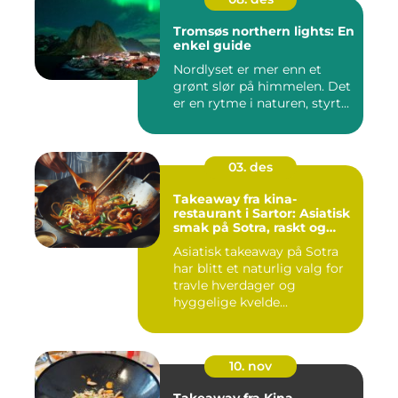
Tromsøs northern lights: En
enkel guide
Nordlyset er mer enn et
grønt slør på himmelen. Det
er en rytme i naturen, styrt...
03. des
Takeaway fra kina-
restaurant i Sartor: Asiatisk
smak på Sotra, raskt og
enkelt
Asiatisk takeaway på Sotra
har blitt et naturlig valg for
travle hverdager og
hyggelige kvelde...
10. nov