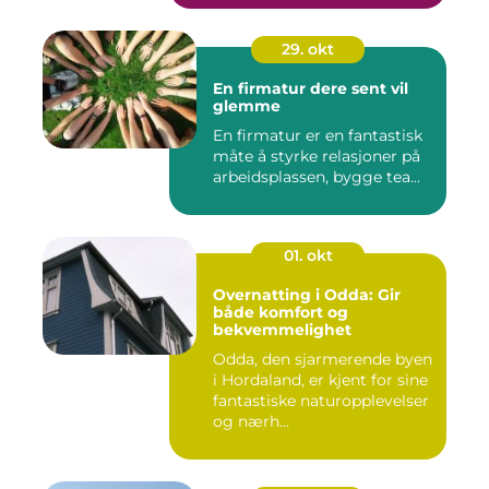
29. okt
En firmatur dere sent vil
glemme
En firmatur er en fantastisk
måte å styrke relasjoner på
arbeidsplassen, bygge tea...
01. okt
Overnatting i Odda: Gir
både komfort og
bekvemmelighet
Odda, den sjarmerende byen
i Hordaland, er kjent for sine
fantastiske naturopplevelser
og nærh...