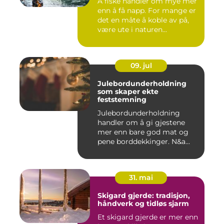
Å fiske handler om mye mer
enn å få napp. For mange er
det en måte å koble av på,
være ute i naturen...
09. jul
Julebordunderholdning
som skaper ekte
feststemning
Julebordunderholdning
handler om å gi gjestene
mer enn bare god mat og
pene borddekkinger. N&a...
31. mai
Skigard gjerde: tradisjon,
håndverk og tidløs sjarm
Et skigard gjerde er mer enn