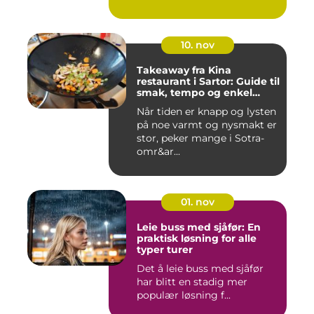
10. nov
Takeaway fra Kina
restaurant i Sartor: Guide til
smak, tempo og enkel
bestilling
Når tiden er knapp og lysten
på noe varmt og nysmakt er
stor, peker mange i Sotra-
omr&ar...
01. nov
Leie buss med sjåfør: En
praktisk løsning for alle
typer turer
Det å leie buss med sjåfør
har blitt en stadig mer
populær løsning f...