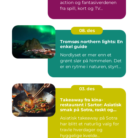
action og fantasiverdenen
fra spill, kort og TV...
08. des
Tromsøs northern lights: En
enkel guide
Nordlyset er mer enn et
grønt slør på himmelen. Det
er en rytme i naturen, styrt...
03. des
Takeaway fra kina-
restaurant i Sartor: Asiatisk
smak på Sotra, raskt og
enkelt
Asiatisk takeaway på Sotra
har blitt et naturlig valg for
travle hverdager og
hyggelige kvelde...