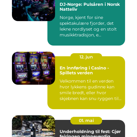
DJ-Norge: Pulsåren i Norsk
Natteliv
Norge, kjent for sine
spektakulære fjorder, det
lekne nordlyset og en stolt
musikktradisjon, e...
12. jun
En innføring i Casino -
Spillets verden
Velkommen til en verden
hvor lykkens gudinne kan
smile bredt, eller hvor
skjebnen kan snu ryggen til...
01. mai
Underholdning til fest: Gjør
feiringen minneverdig