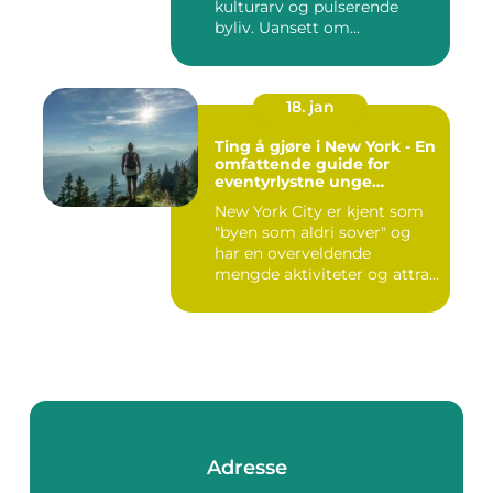
kulturarv og pulserende
byliv. Uansett om...
18. jan
Ting å gjøre i New York - En
omfattende guide for
eventyrlystne unge
mennesker
New York City er kjent som
"byen som aldri sover" og
har en overveldende
mengde aktiviteter og attra...
Adresse