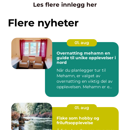
Les flere innlegg her
Flere nyheter
01. aug
Overnatting mehamn en
guide til unike opplevelser i
nord
Når du planlegger tur til
Mehamn, er valget av
overnatting en viktig del av
opplevelsen. Mehamn er e...
01. aug
Fiske som hobby og
friluftsopplevelse