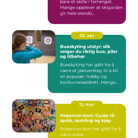
bare et skille i terrenget.
Mange opplever at skigarden
gir hele eiendo...
02. apr
Bueskyting utstyr: slik
velger du riktig bue, piler
og tilbehør
Bueskyting har gått fra å
være et jaktverktøy til å bli
en populær hobby og
konkurranseidrett. Mange...
13. mar
Pokemon-kort: Guide til
språk, samling og kjøp
Pokemon-kort har gått fra å
være enkel