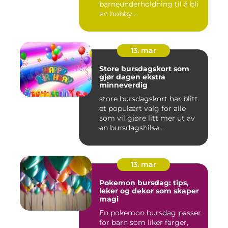
barneunderholdning til å bli
en hobby...
13. mar
Store bursdagskort som
gjør dagen ekstra
minneverdig
store bursdagskort har blitt
et populært valg for alle
som vil gjøre litt mer ut av
en bursdagshilse...
13. mar
Pokemon bursdag: tips,
leker og dekor som skaper
magi
En pokemon bursdag passer
for barn som liker farger,