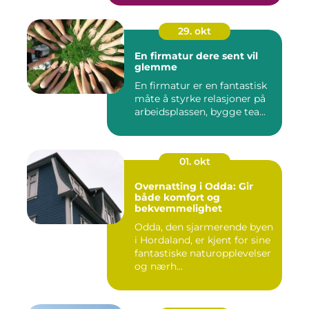
29. okt
En firmatur dere sent vil
glemme
En firmatur er en fantastisk
måte å styrke relasjoner på
arbeidsplassen, bygge tea...
01. okt
Overnatting i Odda: Gir
både komfort og
bekvemmelighet
Odda, den sjarmerende byen
i Hordaland, er kjent for sine
fantastiske naturopplevelser
og nærh...