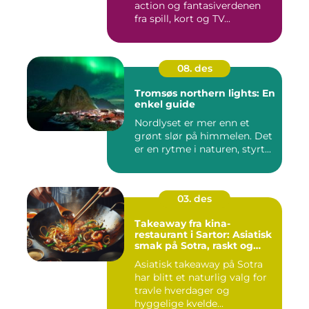
action og fantasiverdenen
fra spill, kort og TV...
08. des
Tromsøs northern lights: En
enkel guide
Nordlyset er mer enn et
grønt slør på himmelen. Det
er en rytme i naturen, styrt...
03. des
Takeaway fra kina-
restaurant i Sartor: Asiatisk
smak på Sotra, raskt og
enkelt
Asiatisk takeaway på Sotra
har blitt et naturlig valg for
travle hverdager og
hyggelige kvelde...