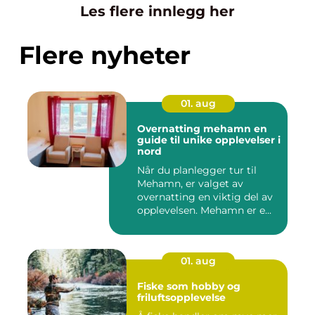
Les flere innlegg her
Flere nyheter
01. aug
Overnatting mehamn en
guide til unike opplevelser i
nord
Når du planlegger tur til
Mehamn, er valget av
overnatting en viktig del av
opplevelsen. Mehamn er e...
01. aug
Fiske som hobby og
friluftsopplevelse