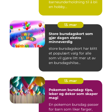
barneunderholdning til å bli
en hobby...
13. mar
Store bursdagskort som
gjør dagen ekstra
minneverdig
store bursdagskort har blitt
et populært valg for alle
som vil gjøre litt mer ut av
en bursdagshilse...
13. mar
Pokemon bursdag: tips,
leker og dekor som skaper
magi
En pokemon bursdag passer
for barn som liker farger,