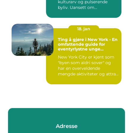
kulturarv og pulserende
byliv. Uansett om...
18. jan
Ting å gjøre i New York - En
omfattende guide for
eventyrlystne unge
mennesker
New York City er kjent som
"byen som aldri sover" og
har en overveldende
mengde aktiviteter og attra...
Adresse