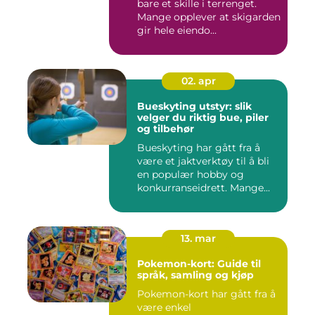
bare et skille i terrenget.
Mange opplever at skigarden
gir hele eiendo...
02. apr
Bueskyting utstyr: slik
velger du riktig bue, piler
og tilbehør
Bueskyting har gått fra å
være et jaktverktøy til å bli
en populær hobby og
konkurranseidrett. Mange...
13. mar
Pokemon-kort: Guide til
språk, samling og kjøp
Pokemon-kort har gått fra å
være enkel