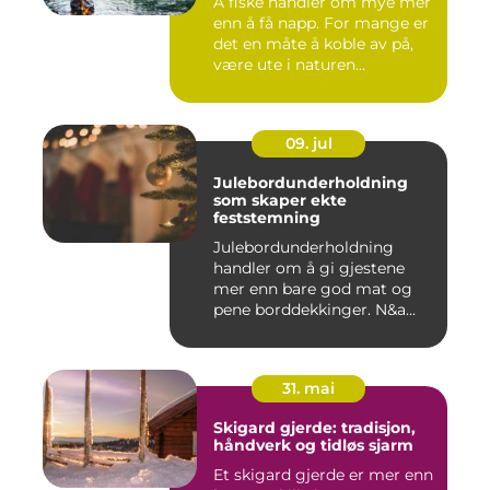
Å fiske handler om mye mer
enn å få napp. For mange er
det en måte å koble av på,
være ute i naturen...
09. jul
Julebordunderholdning
som skaper ekte
feststemning
Julebordunderholdning
handler om å gi gjestene
mer enn bare god mat og
pene borddekkinger. N&a...
31. mai
Skigard gjerde: tradisjon,
håndverk og tidløs sjarm
Et skigard gjerde er mer enn