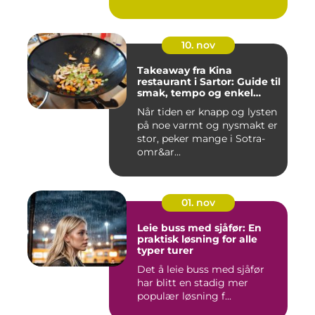
10. nov
Takeaway fra Kina
restaurant i Sartor: Guide til
smak, tempo og enkel
bestilling
Når tiden er knapp og lysten
på noe varmt og nysmakt er
stor, peker mange i Sotra-
omr&ar...
01. nov
Leie buss med sjåfør: En
praktisk løsning for alle
typer turer
Det å leie buss med sjåfør
har blitt en stadig mer
populær løsning f...