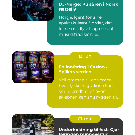
DJ-Norge: Pulsåren i Norsk
Natteliv
Norge, kjent for sine
spektakulære fjorder, det
lekne nordlyset og en stolt
musikktradisjon, e...
12. jun
En innføring i Casino -
Spillets verden
Velkommen til en verden
hvor lykkens gudinne kan
smile bredt, eller hvor
skjebnen kan snu ryggen til...
01. mai
Underholdning til fest: Gjør
feiringen minneverdig