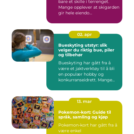
bare et skille i terrenget.
Mange opplever at skigarden
gir hele eiendo...
02. apr
Bueskyting utstyr: slik
velger du riktig bue, piler
og tilbehør
Bueskyting har gått fra å
være et jaktverktøy til å bli
en populær hobby og
konkurranseidrett. Mange...
13. mar
Pokemon-kort: Guide til
språk, samling og kjøp
Pokemon-kort har gått fra å
være enkel