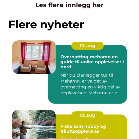
Les flere innlegg her
Flere nyheter
01. aug
Overnatting mehamn en
guide til unike opplevelser i
nord
Når du planlegger tur til
Mehamn, er valget av
overnatting en viktig del av
opplevelsen. Mehamn er e...
01. aug
Fiske som hobby og
friluftsopplevelse