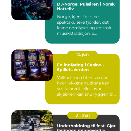
DJ-Norge: Pulsåren i Norsk
Natteliv
Norge, kjent for sine
spektakulære fjorder, det
lekne nordlyset og en stolt
musikktradisjon, e...
12. jun
En innføring i Casino -
Spillets verden
Velkommen til en verden
hvor lykkens gudinne kan
smile bredt, eller hvor
skjebnen kan snu ryggen til...
01. mai
Underholdning til fest: Gjør
feiringen minneverdig