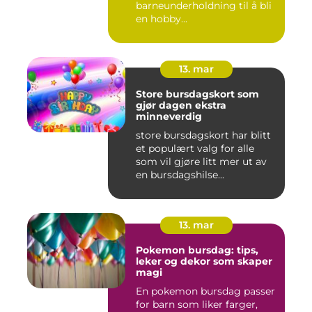
barneunderholdning til å bli
en hobby...
13. mar
Store bursdagskort som
gjør dagen ekstra
minneverdig
store bursdagskort har blitt
et populært valg for alle
som vil gjøre litt mer ut av
en bursdagshilse...
13. mar
Pokemon bursdag: tips,
leker og dekor som skaper
magi
En pokemon bursdag passer
for barn som liker farger,