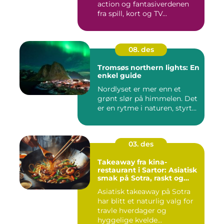
action og fantasiverdenen
fra spill, kort og TV...
08. des
Tromsøs northern lights: En
enkel guide
Nordlyset er mer enn et
grønt slør på himmelen. Det
er en rytme i naturen, styrt...
03. des
Takeaway fra kina-
restaurant i Sartor: Asiatisk
smak på Sotra, raskt og
enkelt
Asiatisk takeaway på Sotra
har blitt et naturlig valg for
travle hverdager og
hyggelige kvelde...