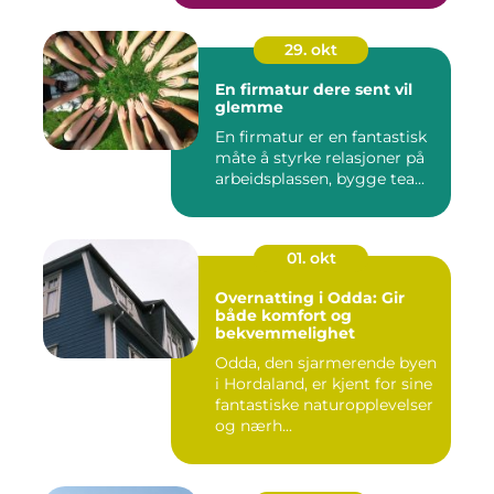
29. okt
En firmatur dere sent vil
glemme
En firmatur er en fantastisk
måte å styrke relasjoner på
arbeidsplassen, bygge tea...
01. okt
Overnatting i Odda: Gir
både komfort og
bekvemmelighet
Odda, den sjarmerende byen
i Hordaland, er kjent for sine
fantastiske naturopplevelser
og nærh...