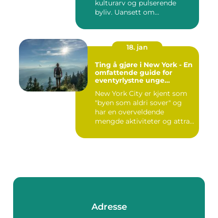
kulturarv og pulserende
byliv. Uansett om...
18. jan
Ting å gjøre i New York - En
omfattende guide for
eventyrlystne unge
mennesker
New York City er kjent som
"byen som aldri sover" og
har en overveldende
mengde aktiviteter og attra...
Adresse