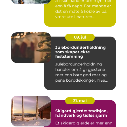
Å fiske handler om mye mer
enn å få napp. For mange er
det en måte å koble av på,
være ute i naturen...
09. jul
Julebordunderholdning
som skaper ekte
feststemning
Julebordunderholdning
handler om å gi gjestene
mer enn bare god mat og
pene borddekkinger. N&a...
31. mai
Skigard gjerde: tradisjon,
håndverk og tidløs sjarm
Et skigard gjerde er mer enn