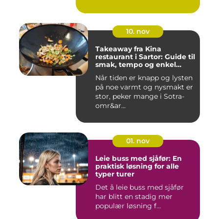
10. nov
Takeaway fra Kina
restaurant i Sartor: Guide til
smak, tempo og enkel
bestilling
Når tiden er knapp og lysten
på noe varmt og nysmakt er
stor, peker mange i Sotra-
omr&ar...
01. nov
Leie buss med sjåfør: En
praktisk løsning for alle
typer turer
Det å leie buss med sjåfør
har blitt en stadig mer
populær løsning f...