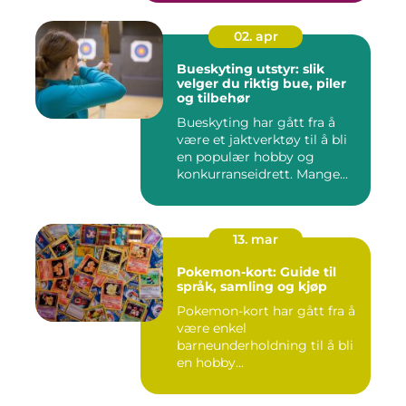
02. apr
Bueskyting utstyr: slik
velger du riktig bue, piler
og tilbehør
Bueskyting har gått fra å
være et jaktverktøy til å bli
en populær hobby og
konkurranseidrett. Mange...
13. mar
Pokemon-kort: Guide til
språk, samling og kjøp
Pokemon-kort har gått fra å
være enkel
barneunderholdning til å bli
en hobby...