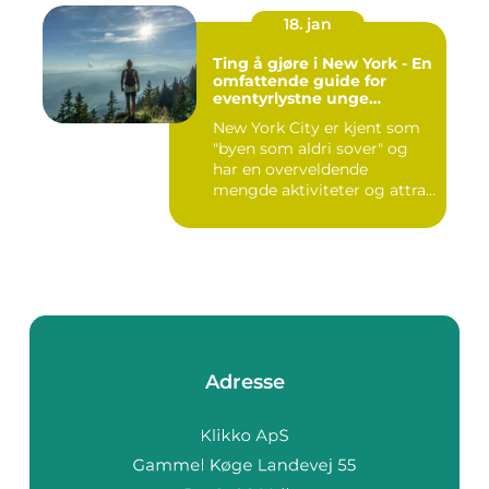
18. jan
Ting å gjøre i New York - En
omfattende guide for
eventyrlystne unge
mennesker
New York City er kjent som
"byen som aldri sover" og
har en overveldende
mengde aktiviteter og attra...
Adresse