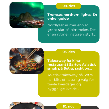
08. des
Tromsøs northern lights: En
enkel guide
Nordlyset er mer enn et
grønt slør på himmelen. Det
er en rytme i naturen, styrt...
03. des
Takeaway fra kina-
restaurant i Sartor: Asiatisk
smak på Sotra, raskt og
enkelt
Asiatisk takeaway på Sotra
har blitt et naturlig valg for
travle hverdager og
hyggelige kvelde...
10. nov