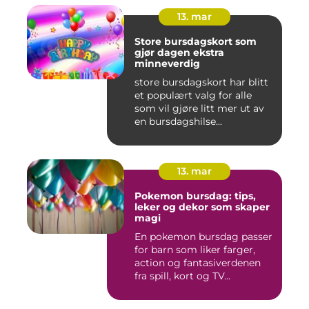
13. mar
Store bursdagskort som
gjør dagen ekstra
minneverdig
store bursdagskort har blitt
et populært valg for alle
som vil gjøre litt mer ut av
en bursdagshilse...
13. mar
Pokemon bursdag: tips,
leker og dekor som skaper
magi
En pokemon bursdag passer
for barn som liker farger,
action og fantasiverdenen
fra spill, kort og TV...