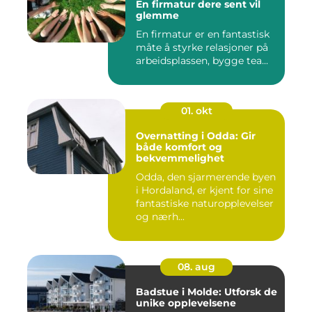
En firmatur dere sent vil
glemme
En firmatur er en fantastisk
måte å styrke relasjoner på
arbeidsplassen, bygge tea...
01. okt
Overnatting i Odda: Gir
både komfort og
bekvemmelighet
Odda, den sjarmerende byen
i Hordaland, er kjent for sine
fantastiske naturopplevelser
og nærh...
08. aug
Badstue i Molde: Utforsk de
unike opplevelsene