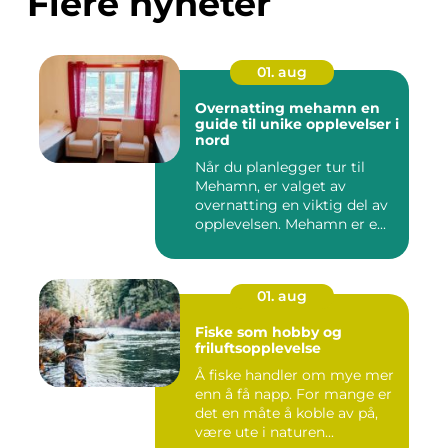
Flere nyheter
01. aug
Overnatting mehamn en
guide til unike opplevelser i
nord
Når du planlegger tur til
Mehamn, er valget av
overnatting en viktig del av
opplevelsen. Mehamn er e...
01. aug
Fiske som hobby og
friluftsopplevelse
Å fiske handler om mye mer
enn å få napp. For mange er
det en måte å koble av på,
være ute i naturen...