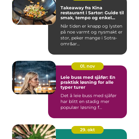
Takeaway fra Kina
restaurant i Sartor: Guide til
smak, tempo og enkel
bestilling
Når tiden er knapp og lysten
på noe varmt og nysmakt er
stor, peker mange i Sotra-
omr&ar...
01. nov
Leie buss med sjåfør: En
praktisk løsning for alle
typer turer
Det å leie buss med sjåfør
har blitt en stadig mer
populær løsning f...
29. okt