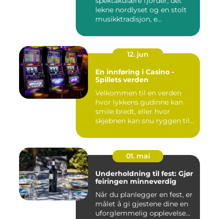
spektakulære fjorder, det
lekne nordlyset og en stolt
musikktradisjon, e...
12. jun
En innføring i Casino -
Spillets verden
Velkommen til en verden
hvor lykkens gudinne kan
smile bredt, eller hvor
skjebnen kan snu ryggen til...
01. mai
Underholdning til fest: Gjør
feiringen minneverdig
Når du planlegger en fest, er
målet å gi gjestene dine en
uforglemmelig opplevelse...