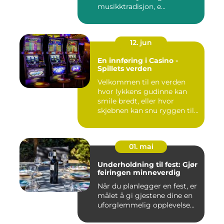
musikktradisjon, e...
12. jun
En innføring i Casino -
Spillets verden
Velkommen til en verden
hvor lykkens gudinne kan
smile bredt, eller hvor
skjebnen kan snu ryggen til...
01. mai
Underholdning til fest: Gjør
feiringen minneverdig
Når du planlegger en fest, er
målet å gi gjestene dine en
uforglemmelig opplevelse...