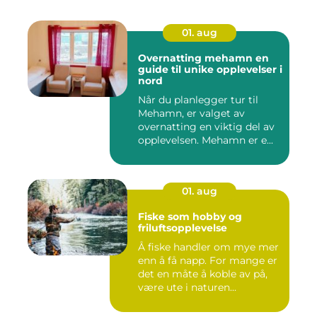
01. aug
Overnatting mehamn en
guide til unike opplevelser i
nord
Når du planlegger tur til
Mehamn, er valget av
overnatting en viktig del av
opplevelsen. Mehamn er e...
01. aug
Fiske som hobby og
friluftsopplevelse
Å fiske handler om mye mer
enn å få napp. For mange er
det en måte å koble av på,
være ute i naturen...