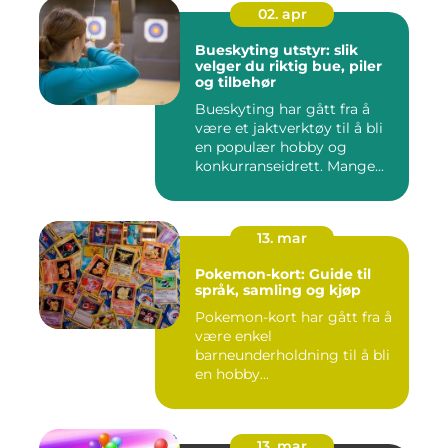
02. apr
Bueskyting utstyr: slik
velger du riktig bue, piler
og tilbehør
Bueskyting har gått fra å
være et jaktverktøy til å bli
en populær hobby og
konkurranseidrett. Mange...
13. mar
Pokemon-kort: Guide til
språk, samling og kjøp
Pokemon-kort har gått fra å
være enkel
barneunderholdning til å bli
en hobby...
13. mar