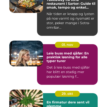
restaurant i Sartor: Guide til
smak, tempo og enkel
bestilling
Når tiden er knapp og lysten
på noe varmt og nysmakt er
stor, peker mange i Sotra-
omr&ar...
01. nov
Leie buss med sjåfør: En
praktisk løsning for alle
typer turer
Det å leie buss med sjåfør
har blitt en stadig mer
populær løsning f...
29. okt
En firmatur dere sent vil
glemme