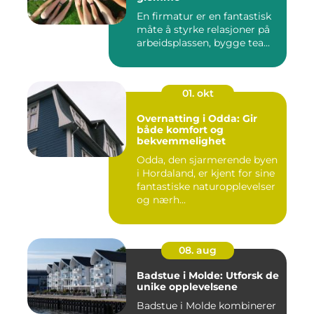
En firmatur er en fantastisk
måte å styrke relasjoner på
arbeidsplassen, bygge tea...
01. okt
Overnatting i Odda: Gir
både komfort og
bekvemmelighet
Odda, den sjarmerende byen
i Hordaland, er kjent for sine
fantastiske naturopplevelser
og nærh...
08. aug
Badstue i Molde: Utforsk de
unike opplevelsene
Badstue i Molde kombinerer