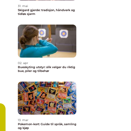
31. mai
Skigard gjerde: tradisjon, håndverk og
tidløs sjarm
02. apr
Bueskyting utstyr: slik velger du riktig
bue, piler og tilbehør
g
13. mar
Pokemon-kort: Guide til språk, samling
og kjøp