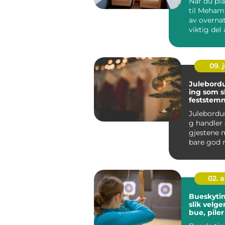
Når du pl
til Mehamn
av overna
viktig del 
opplevels
er e...
09. j
Julebord
ing som s
feststem
Julebordu
g handler
gjestene 
bare god 
pene bord
N&a...
02. 
Bueskytin
slik velge
bue, piler