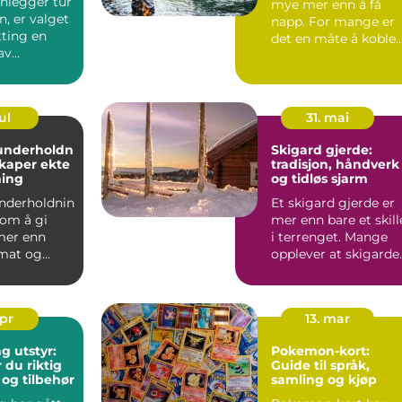
anlegger tur
mye mer enn å få
, er valget
napp. For mange er
tting en
det en måte å koble
av
av på, være ute i
en. Mehamn
naturen...
ul
31. mai
underholdn
Skigard gjerde:
kaper ekte
tradisjon, håndverk
ning
og tidløs sjarm
nderholdnin
Et skigard gjerde er
 om å gi
mer enn bare et skill
mer enn
i terrenget. Mange
mat og
opplever at skigarde
dekkinger.
gir hele eiendo...
apr
13. mar
g utstyr:
Pokemon-kort:
r du riktig
Guide til språk,
 og tilbehør
samling og kjøp