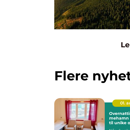
Le
Flere nyhe
01. 
Overnatt
mehamn en guide
til unike 
i nord