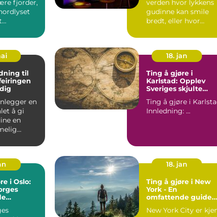
re fjorder,
verden hvor lykkens
nordlyset
gudinne kan smile
t
bredt, eller hvor
sjon, e...
skjebnen kan snu
ryggen til...
mai
18. jan
ning til
Ting å gjøre i
 feiringen
Karlstad: Opplev
dig
Sveriges skjulte
perle
anlegger en
Ting å gjøre i Karlst
let å gi
Innledning: ...
ine en
melig
..
an
18. jan
re i Oslo:
Ting å gjøre i New
orges
York - En
de
omfattende guide
d
for eventyrlystne
ges
New York City er kje
unge mennesker