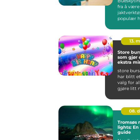
Bueskytin
fra å være
jaktverktøy
populær 
konkurrans
Mange...
13. 
Store bur
som gjør
ekstra mi
store bur
har blitt 
valg for al
gjøre litt
bursdagshi
08. 
Tromsøs 
lights: En
guide