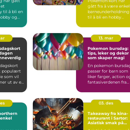
g har gått
Pokemon-kort har
 et
gått fra å være enkel
 til å bli en
barneunderholdning
hobby og
til å bli en hobby...
eidrett.
mar
13. mar
sdagskort
Pokemon bursdag:
 dagen
tips, leker og dekor
nneverdig
som skaper magi
sdagskort
En pokemon bursda
et populært
passer for barn som
le som vil
liker farger, action o
 mer ut av en
fantasiverdenen fra
lse...
spill, kort og TV...
des
03. des
northern
Takeaway fra kina-
 enkel
restaurant i Sartor:
Asiatisk smak på
Sotra, raskt og