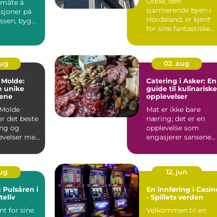
Odda, den
 måte å
sjarmerende byen i
asjoner på
Hordaland, er kjent
assen, bygge
for sine fantastiske
naturopplevelser og
nærh...
aug
02. aug
 Molde:
Catering i Asker: En
e unike
guide til kulinariske
sene
opplevelser
 Molde
Mat er ikke bare
r det beste
næring; det er en
ing og
opplevelse som
evelser med
engasjerer sansene
omgivelser
og bringer
mennesker samm...
aug
12. jun
 Pulsåren i
En innføring i Casin
teliv
- Spillets verden
nt for sine
Velkommen til en