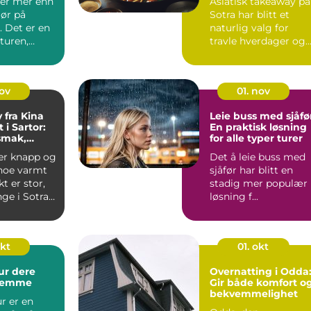
 er mer enn
Asiatisk takeaway på
enkelt
lør på
Sotra har blitt et
 Det er en
naturlig valg for
turen,
travle hverdager og
hyggelige kvelde...
nov
01. nov
fra Kina
Leie buss med sjåfø
 i Sartor:
En praktisk løsning
 smak,
for alle typer turer
 enkel
 er knapp og
Det å leie buss med
 noe varmt
sjåfør har blitt en
t er stor,
stadig mer populær
ge i Sotra-
løsning f...
okt
01. okt
ur dere
Overnatting i Odda
glemme
Gir både komfort o
bekvemmelighet
r er en