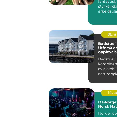
fantastisk
styrke rel
arbeidspl
tea...
08. 
Badstue i
Utforsk d
opplevel
Badstue i
kombinere
av avkobl
naturoppl
idylliske 
langs...
14. 
DJ-Norge:
Norsk Nat
Norge, kje