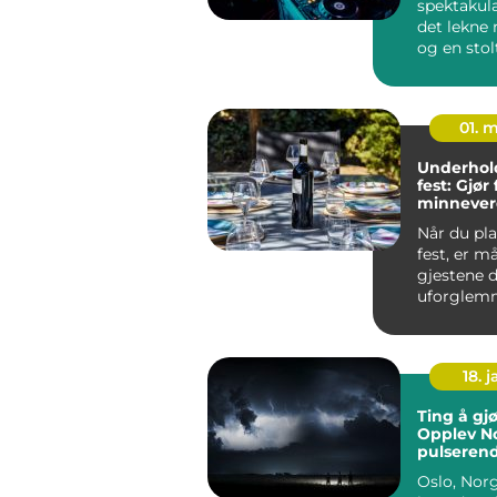
spektakulæ
det lekne 
og en stol
musikktradi
01. 
Underhold
fest: Gjør
minnever
Når du pl
fest, er må
gjestene d
uforglem
opplevelse.
18. j
Ting å gjø
Opplev N
pulseren
hovedsta
Oslo, Nor