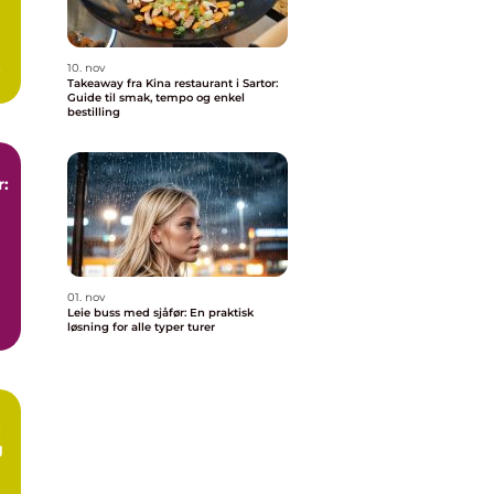
10. nov
Takeaway fra Kina restaurant i Sartor:
Guide til smak, tempo og enkel
bestilling
r:
01. nov
Leie buss med sjåfør: En praktisk
løsning for alle typer turer
:
g