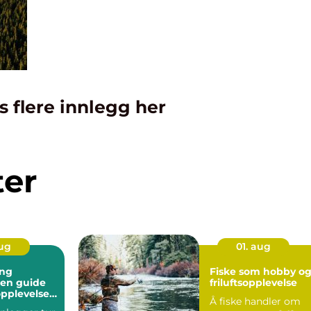
s flere innlegg her
ter
aug
01. aug
ing
Fiske som hobby o
friluftsopplevelse
opplevelser
Å fiske handler om