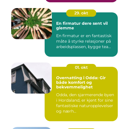
29. okt
En firmatur dere sent vil
glemme
En firmatur er en fantastisk
måte å styrke relasjoner på
arbeidsplassen, bygge tea...
01. okt
Overnatting i Odda: Gir
både komfort og
bekvemmelighet
Odda, den sjarmerende byen
i Hordaland, er kjent for sine
fantastiske naturopplevelser
og nærh...