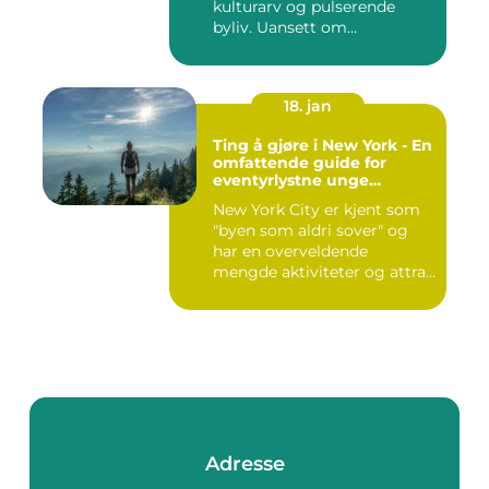
kulturarv og pulserende
byliv. Uansett om...
18. jan
Ting å gjøre i New York - En
omfattende guide for
eventyrlystne unge
mennesker
New York City er kjent som
"byen som aldri sover" og
har en overveldende
mengde aktiviteter og attra...
Adresse