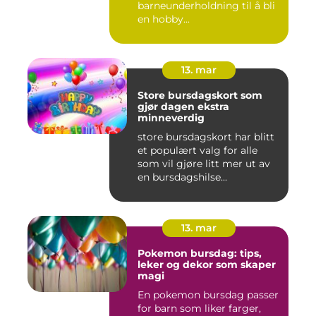
barneunderholdning til å bli
en hobby...
13. mar
Store bursdagskort som
gjør dagen ekstra
minneverdig
store bursdagskort har blitt
et populært valg for alle
som vil gjøre litt mer ut av
en bursdagshilse...
13. mar
Pokemon bursdag: tips,
leker og dekor som skaper
magi
En pokemon bursdag passer
for barn som liker farger,