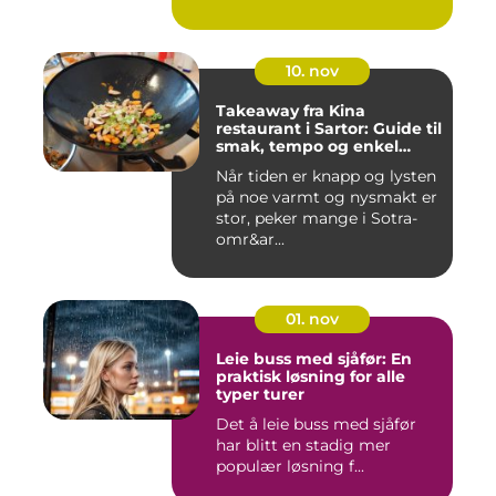
10. nov
Takeaway fra Kina
restaurant i Sartor: Guide til
smak, tempo og enkel
bestilling
Når tiden er knapp og lysten
på noe varmt og nysmakt er
stor, peker mange i Sotra-
omr&ar...
01. nov
Leie buss med sjåfør: En
praktisk løsning for alle
typer turer
Det å leie buss med sjåfør
har blitt en stadig mer
populær løsning f...