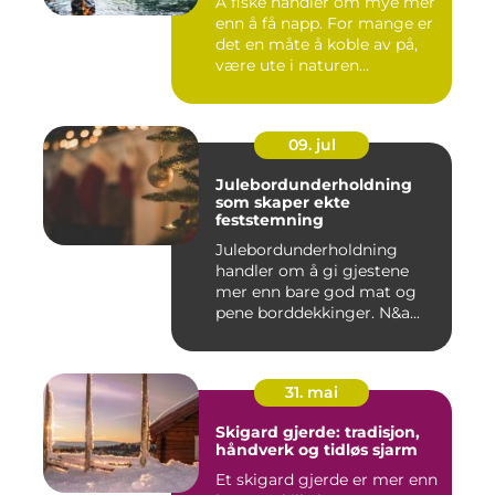
Å fiske handler om mye mer
enn å få napp. For mange er
det en måte å koble av på,
være ute i naturen...
09. jul
Julebordunderholdning
som skaper ekte
feststemning
Julebordunderholdning
handler om å gi gjestene
mer enn bare god mat og
pene borddekkinger. N&a...
31. mai
Skigard gjerde: tradisjon,
håndverk og tidløs sjarm
Et skigard gjerde er mer enn