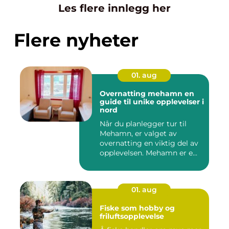
Les flere innlegg her
Flere nyheter
01. aug
Overnatting mehamn en
guide til unike opplevelser i
nord
Når du planlegger tur til
Mehamn, er valget av
overnatting en viktig del av
opplevelsen. Mehamn er e...
01. aug
Fiske som hobby og
friluftsopplevelse