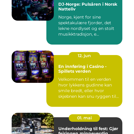
DJ-Norge: Pulsåren i Norsk
Natteliv
Norge, kjent for sine
spektakulære fjorder, det
lekne nordlyset og en stolt
musikktradisjon, e...
12. jun
En innføring i Casino -
Spillets verden
Velkommen til en verden
hvor lykkens gudinne kan
smile bredt, eller hvor
skjebnen kan snu ryggen til...
01. mai
Underholdning til fest: Gjør
feiringen minneverdig