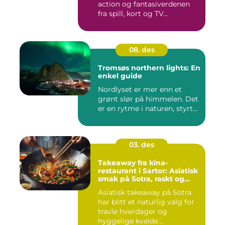
action og fantasiverdenen
fra spill, kort og TV...
08. des
Tromsøs northern lights: En
enkel guide
Nordlyset er mer enn et
grønt slør på himmelen. Det
er en rytme i naturen, styrt...
03. des
Takeaway fra kina-
restaurant i Sartor: Asiatisk
smak på Sotra, raskt og
enkelt
Asiatisk takeaway på Sotra
har blitt et naturlig valg for
travle hverdager og
hyggelige kvelde...