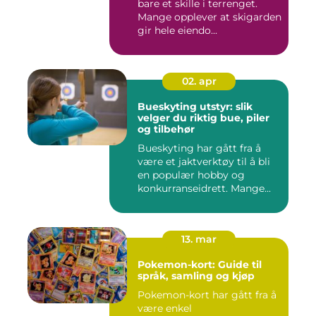
bare et skille i terrenget.
Mange opplever at skigarden
gir hele eiendo...
02. apr
Bueskyting utstyr: slik
velger du riktig bue, piler
og tilbehør
Bueskyting har gått fra å
være et jaktverktøy til å bli
en populær hobby og
konkurranseidrett. Mange...
13. mar
Pokemon-kort: Guide til
språk, samling og kjøp
Pokemon-kort har gått fra å
være enkel