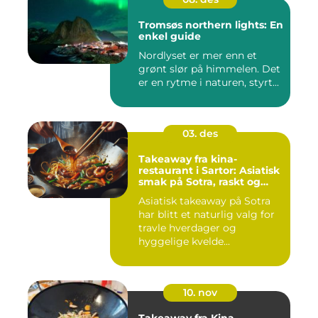
Tromsøs northern lights: En
enkel guide
Nordlyset er mer enn et
grønt slør på himmelen. Det
er en rytme i naturen, styrt...
03. des
Takeaway fra kina-
restaurant i Sartor: Asiatisk
smak på Sotra, raskt og
enkelt
Asiatisk takeaway på Sotra
har blitt et naturlig valg for
travle hverdager og
hyggelige kvelde...
10. nov