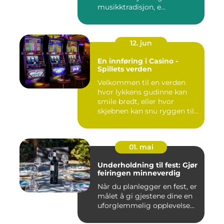
musikktradisjon, e...
12. jun
En innføring i Casino -
Spillets verden
Velkommen til en verden
hvor lykkens gudinne kan
smile bredt, eller hvor
skjebnen kan snu ryggen til...
01. mai
Underholdning til fest: Gjør
feiringen minneverdig
Når du planlegger en fest, er
målet å gi gjestene dine en
uforglemmelig opplevelse...