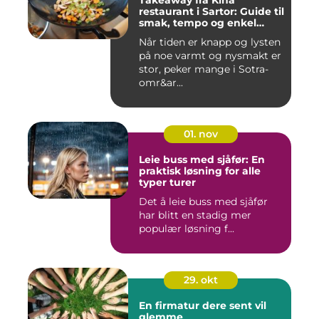
Takeaway fra Kina
restaurant i Sartor: Guide til
smak, tempo og enkel
bestilling
Når tiden er knapp og lysten
på noe varmt og nysmakt er
stor, peker mange i Sotra-
omr&ar...
01. nov
Leie buss med sjåfør: En
praktisk løsning for alle
typer turer
Det å leie buss med sjåfør
har blitt en stadig mer
populær løsning f...
29. okt
En firmatur dere sent vil
glemme