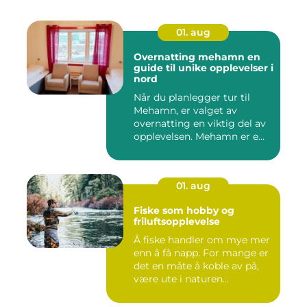
01. aug
Overnatting mehamn en
guide til unike opplevelser i
nord
Når du planlegger tur til
Mehamn, er valget av
overnatting en viktig del av
opplevelsen. Mehamn er e...
01. aug
Fiske som hobby og
friluftsopplevelse
Å fiske handler om mye mer
enn å få napp. For mange er
det en måte å koble av på,
være ute i naturen...