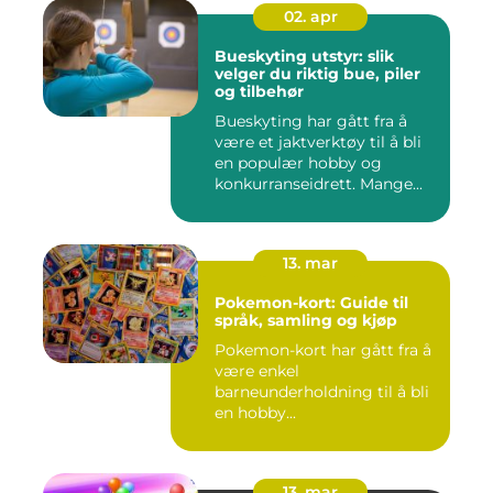
02. apr
Bueskyting utstyr: slik
velger du riktig bue, piler
og tilbehør
Bueskyting har gått fra å
være et jaktverktøy til å bli
en populær hobby og
konkurranseidrett. Mange...
13. mar
Pokemon-kort: Guide til
språk, samling og kjøp
Pokemon-kort har gått fra å
være enkel
barneunderholdning til å bli
en hobby...
13. mar