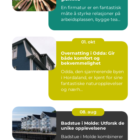
En firmatur er en fantastisk
måte å styrke relasjoner på
arbeidsplassen, bygge tea...
01. okt
Overnatting i Odda: Gir
både komfort og
bekvemmelighet
Odda, den sjarmerende byen
i Hordaland, er kjent for sine
fantastiske naturopplevelser
og nærh...
08. aug
Badstue i Molde: Utforsk de
unike opplevelsene
Badstue i Molde kombinerer